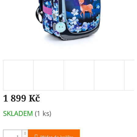
1 899 Kč
Měrná
SKLADEM
(1 ks)
cena: