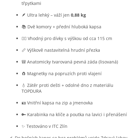
třpytkami
🪶 Ultra lehký – váží jen
0,88 kg
📚 Dvě komory + přední hluboká kapsa
🧍‍♀️ Vhodný pro dívky s výškou od cca 115 cm
📏 Výškově nastavitelná hrudní přezka
🎒 Anatomicky tvarovaná pevná záda (lisovaná)
🧲 Magnetky na popruzích proti vlajení
💧 Zátěr proti dešti + odolné dno z materiálu
TOPDURA
🪪 Vnitřní kapsa na zip a jmenovka
🔑 Karabinka na klíče a poutka na lavici i přenášení
✨ Testováno v ITC Zlín
🧃 Do bočních kapes se bez problémů vejde Zdravá lahev