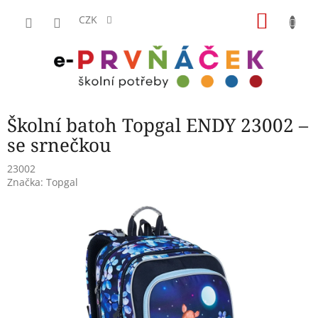
Přejít
NÁKU
na
CZK
obsah
KOŠÍK
Školní batoh Topgal ENDY 23002 –
se srnečkou
23002
Značka:
Topgal