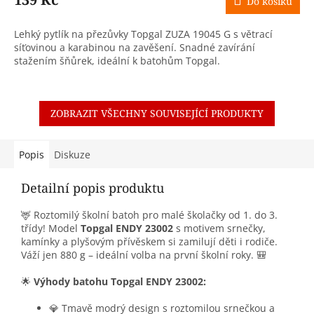
Do košíku
Lehký pytlík na přezůvky Topgal ZUZA 19045 G s větrací
síťovinou a karabinou na zavěšení. Snadné zavírání
stažením šňůrek, ideální k batohům Topgal.
ZOBRAZIT VŠECHNY SOUVISEJÍCÍ PRODUKTY
Popis
Diskuze
Detailní popis produktu
🦌 Roztomilý školní batoh pro malé školačky od 1. do 3.
třídy! Model
Topgal ENDY 23002
s motivem srnečky,
kamínky a plyšovým přívěskem si zamilují děti i rodiče.
Váží jen 880 g – ideální volba na první školní roky. 🎒
🌟
Výhody batohu Topgal ENDY 23002:
💎 Tmavě modrý design s roztomilou srnečkou a