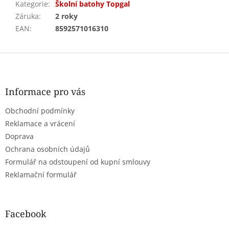
Kategorie
:
Školní batohy Topgal
Záruka
:
2 roky
EAN
:
8592571016310
Z
á
p
a
Informace pro vás
t
Obchodní podmínky
í
Reklamace a vrácení
Doprava
Ochrana osobních údajů
Formulář na odstoupení od kupní smlouvy
Reklamační formulář
Facebook