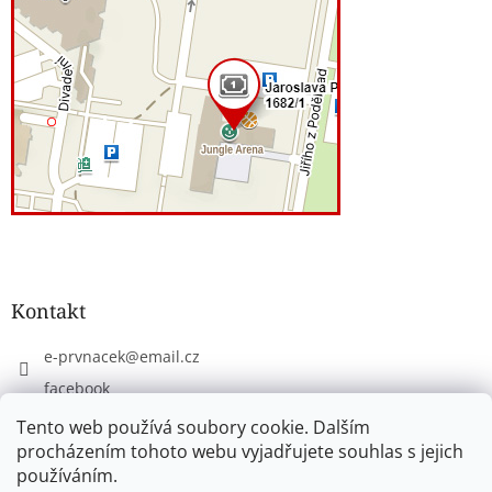
Kontakt
e-prvnacek
@
email.cz
facebook
eprvnacek
Tento web používá soubory cookie. Dalším
procházením tohoto webu vyjadřujete souhlas s jejich
používáním.