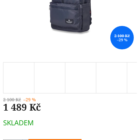
2 100 Kč
–29 %
2 100 Kč
–29 %
1 489 Kč
Měrná
SKLADEM
cena: