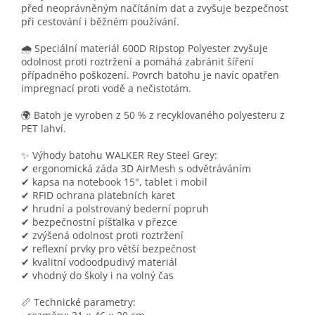
před neoprávněným načítáním dat a zvyšuje bezpečnost
při cestování i běžném používání.
🌧️ Speciální materiál 600D Ripstop Polyester zvyšuje
odolnost proti roztržení a pomáhá zabránit šíření
případného poškození. Povrch batohu je navíc opatřen
impregnací proti vodě a nečistotám.
🌍 Batoh je vyroben z 50 % z recyklovaného polyesteru z
PET lahví.
✨ Výhody batohu WALKER Rey Steel Grey:
✔ ergonomická záda 3D AirMesh s odvětráváním
✔ kapsa na notebook 15", tablet i mobil
✔ RFID ochrana platebních karet
✔ hrudní a polstrovaný bederní popruh
✔ bezpečnostní píšťalka v přezce
✔ zvýšená odolnost proti roztržení
✔ reflexní prvky pro větší bezpečnost
✔ kvalitní vodoodpudivý materiál
✔ vhodný do školy i na volný čas
📏 Technické parametry: