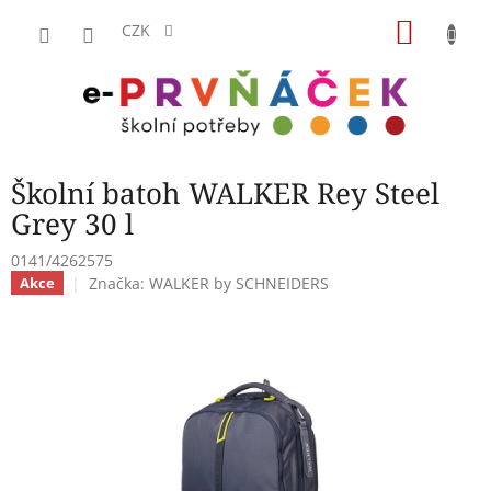
Přejít
NÁKU
na
CZK
obsah
KOŠÍK
Školní batoh WALKER Rey Steel
Grey 30 l
0141/4262575
Značka:
WALKER by SCHNEIDERS
Akce