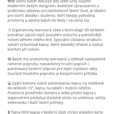
🩶🎒 Školní batoh WALKER Rey Steel Grey zaujme
moderním šedým designem, kvalitním zpracováním a
praktickou výbavou pro každodenní školní život. Je ideální
pro starší školáky i studenty, kteří hledají pohodlný,
prostorný a odolný batoh do školy i na volný čas.
💨 Ergonomicky tvarovaná záda s technologií 3D AirMesh
pomáhají zajistit lepší proudění vzduchu a pohodlnější
nošení během celého dne. Speciální síťovaná struktura
vytváří vzduchové kapsy, které odvádějí vlhkost a zvyšují
komfort při nošení.
🎒 Batoh má anatomicky tvarované a výškově nastavitelné
ramenní popruhy, nastavitelný hrudní popruh i
polstrovaný bederní popruh pro lepší rozložení váhy.
Součástí hrudního popruhu je bezpečnostní píšťalka.
💻 Zadní komora nabízí polstrovanou kapsu na notebook
do velikosti 15", kapsu na tablet i mobilní telefon.
Prostorná prostřední komora a velká přední kapsa s
organizérem poskytují dostatek místa na učebnice, sešity,
elektroniku i další školní potřeby.
🔒 Tajná RFID kapsa v bederní části chrání platební karty