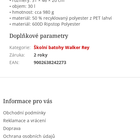
• rozměry: 31 × 46 × 20 cm
• objem: 30 l
• hmotnost: cca 980 g
• materiál: 50 % recyklovaný polyester z PET lahví
• materiál: 600D Ripstop Polyester
Doplňkové parametry
Kategorie
:
Školní batohy Walker Rey
Záruka
:
2 roky
EAN
:
9002638242273
Z
á
p
a
Informace pro vás
t
Obchodní podmínky
í
Reklamace a vrácení
Doprava
Ochrana osobních údajů