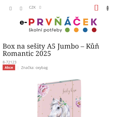
Přejít
NÁKU
na
CZK
obsah
KOŠÍK
Box na sešity A5 Jumbo – Kůň
Romantic 2025
8-72123
Značka:
oxybag
Akce