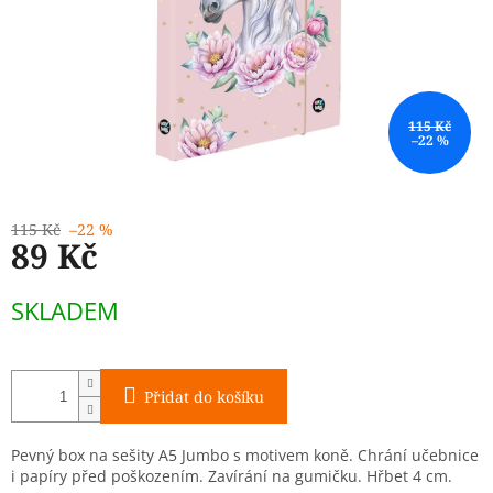
115 Kč
–22 %
115 Kč
–22 %
89 Kč
Měrná
SKLADEM
cena:
Přidat do košíku
Pevný box na sešity A5 Jumbo s motivem koně. Chrání učebnice
i papíry před poškozením. Zavírání na gumičku. Hřbet 4 cm.