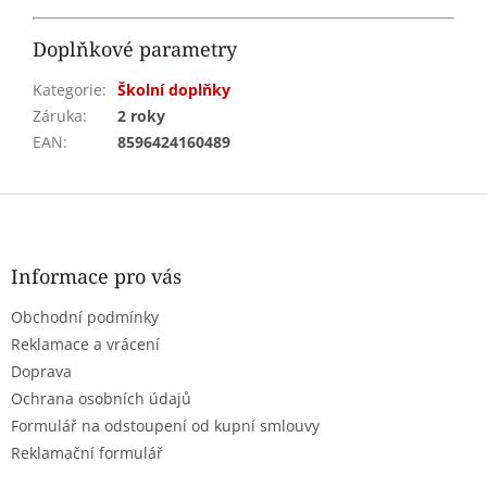
Doplňkové parametry
Kategorie
:
Školní doplňky
Záruka
:
2 roky
EAN
:
8596424160489
Z
á
p
a
Informace pro vás
t
Obchodní podmínky
í
Reklamace a vrácení
Doprava
Ochrana osobních údajů
Formulář na odstoupení od kupní smlouvy
Reklamační formulář