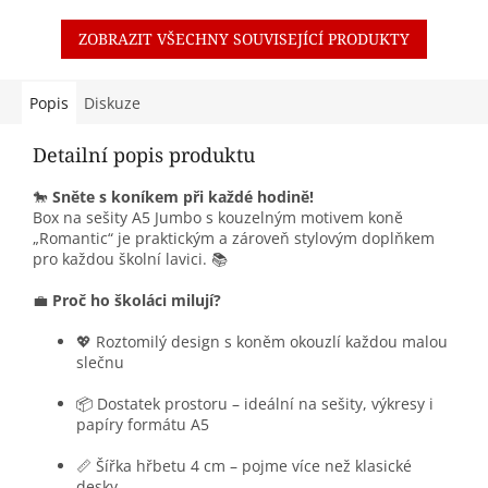
ZOBRAZIT VŠECHNY SOUVISEJÍCÍ PRODUKTY
Popis
Diskuze
Detailní popis produktu
🐎
Sněte s koníkem při každé hodině!
Box na sešity A5 Jumbo s kouzelným motivem koně
„Romantic“ je praktickým a zároveň stylovým doplňkem
pro každou školní lavici. 📚
💼
Proč ho školáci milují?
💖 Roztomilý design s koněm okouzlí každou malou
slečnu
📦 Dostatek prostoru – ideální na sešity, výkresy i
papíry formátu A5
📏 Šířka hřbetu 4 cm – pojme více než klasické
desky