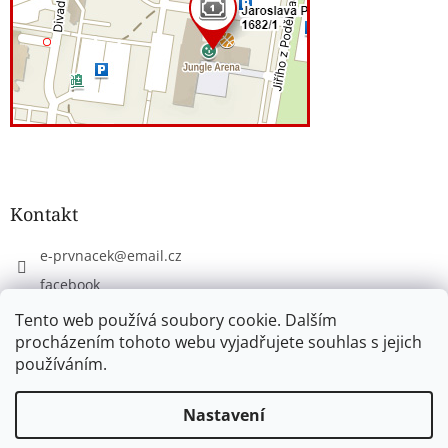
Kontakt
e-prvnacek
@
email.cz
facebook
eprvnacek
Tento web používá soubory cookie. Dalším
procházením tohoto webu vyjadřujete souhlas s jejich
používáním.
Vytvořil Shoptet
Nastavení