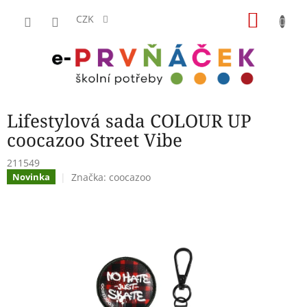
Přejít
NÁKU
na
CZK
obsah
KOŠÍK
Lifestylová sada COLOUR UP
coocazoo Street Vibe
211549
Značka:
coocazoo
Novinka