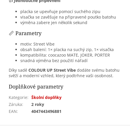
👍
Jednoduché připevnění
placka se upevňuje pomocí suchého zipu
visačka se zavěšuje na připravené poutko batohu
výměna zabere jen několik sekund
📏 Parametry
motiv: Street Vibe
obsah balení: 1× placka na suchý zip, 1× visačka
kompatibilita: coocazoo MATE, JOKER, PORTER
snadná výměna bez použití nářadí
Díky sadě
COLOUR UP Street Vibe
dodáte svému batohu
svěží a moderní vzhled, který podtrhne vaši osobnost.
Doplňkové parametry
Kategorie
:
Školní doplňky
Záruka
:
2 roky
EAN
:
4047443496881
Z