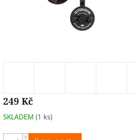
249 Kč
Měrná
SKLADEM
(1 ks)
cena: