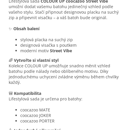
Lifestylová sada
COLOUR UP coocazoo Street Vibe
umožní dodat vašemu batohu jedinečný vzhled podle
vašeho stylu. Stačí připnout designovou placku na suchý
zip a připevnit visačku – a váš batoh bude originál.
✨
Obsah balení
stylová placka na suchý zip
designová visačka s poutkem
moderní motiv
Street Vibe
🌈
Vytvořte si vlastní styl
Kolekce COLOUR UP umožňuje snadno měnit vzhled
batohu podle nálady nebo oblíbeného motivu. Díky
jednoduchému uchycení zvládne výměnu během chvilky
každý.
🎒
Kompatibilita
Lifestylová sada je určena pro batohy:
coocazoo MATE
coocazoo JOKER
coocazoo PORTER