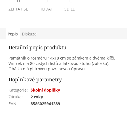
ZEPTAT SE
HLÍDAT
SDÍLET
Popis
Diskuze
Detailní popis produktu
Památník o rozměru 14x18 cm se zámkem a dvěma klíči.
Vnitřek má 80 čistých listů a látkovou stuhu (záložku).
Obálka má glitrovou povrchovou úpravu.
Doplňkové parametry
Kategorie
:
Školní doplňky
Záruka
:
2 roky
EAN
:
8586025941389
Z
á