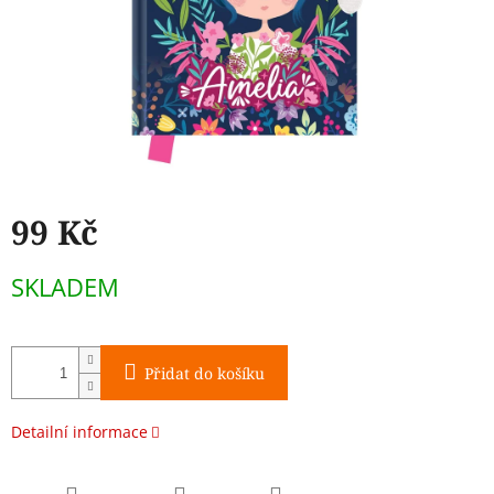
99 Kč
Měrná
SKLADEM
cena:
Přidat do košíku
Detailní informace