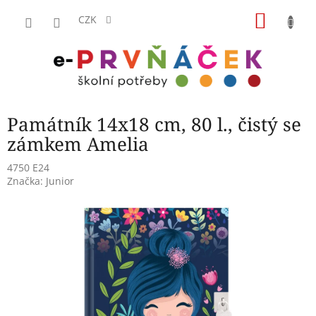
Přejít
NÁKU
na
CZK
obsah
KOŠÍK
Památník 14x18 cm, 80 l., čistý se
zámkem Amelia
4750 E24
Značka:
Junior