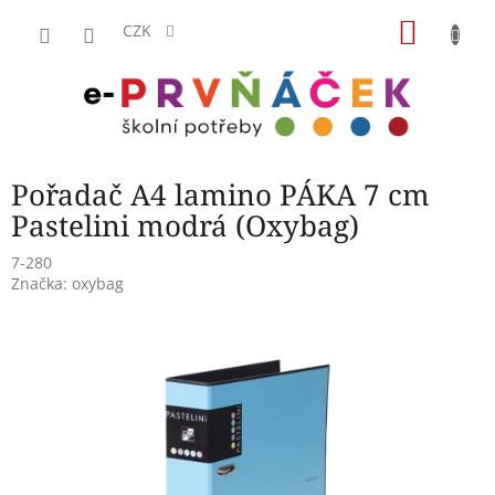
Přejít
NÁKU
na
CZK
obsah
KOŠÍK
Pořadač A4 lamino PÁKA 7 cm
Pastelini modrá (Oxybag)
7-280
Značka:
oxybag