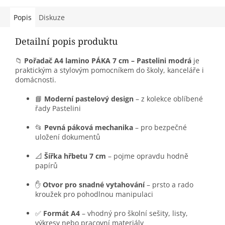
Popis
Diskuze
Detailní popis produktu
📁
Pořadač A4 lamino PÁKA 7 cm – Pastelini modrá
je
praktickým a stylovým pomocníkem do školy, kanceláře i
domácnosti.
📘
Moderní pastelový design
– z kolekce oblíbené
řady Pastelini
📂
Pevná páková mechanika
– pro bezpečné
uložení dokumentů
📐
Šířka hřbetu 7 cm
– pojme opravdu hodně
papírů
✋
Otvor pro snadné vytahování
– prsto a rado
kroužek pro pohodlnou manipulaci
✅
Formát A4
– vhodný pro školní sešity, listy,
výkresy nebo pracovní materiály