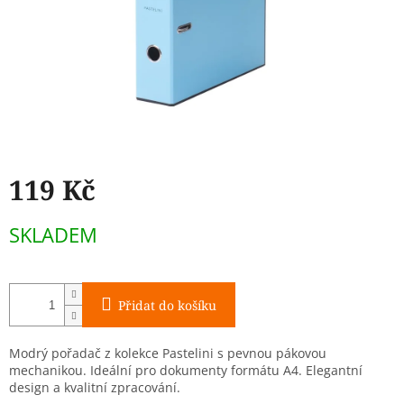
119 Kč
Měrná
SKLADEM
cena:
Přidat do košíku
Modrý pořadač z kolekce Pastelini s pevnou pákovou
mechanikou. Ideální pro dokumenty formátu A4. Elegantní
design a kvalitní zpracování.