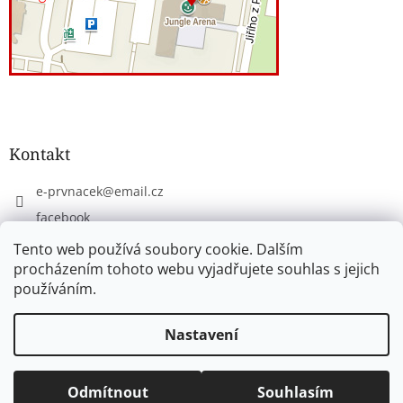
Kontakt
e-prvnacek
@
email.cz
facebook
eprvnacek
Tento web používá soubory cookie. Dalším
procházením tohoto webu vyjadřujete souhlas s jejich
používáním.
Vytvořil Shoptet
Nastavení
Copyright 2026
www.e-prvnacek.cz
. Všechna práva
Odmítnout
Souhlasím
vyhrazena.