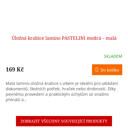
Úložná krabice lamino PASTELINI modrá – malá
SKLADEM
169 Kč
Do košíku
Malá lamino úložná krabice s víkem je ideální pro ukládání
dokumentů, školních potřeb, hraček nebo drobností. Díky
pevnému provedení a praktickým úchytům se snadno
přenáší a...
ZOBRAZIT VŠECHNY SOUVISEJÍCÍ PRODUKTY