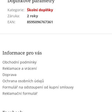
Doplňkové parametry
Kategorie
:
Školní doplňky
Záruka
:
2 roky
EAN
:
8595096767361
Z
á
p
a
Informace pro vás
t
Obchodní podmínky
í
Reklamace a vrácení
Doprava
Ochrana osobních údajů
Formulář na odstoupení od kupní smlouvy
Reklamační formulář