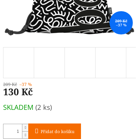
209 Kč
–37 %
209 Kč
–37 %
130 Kč
Měrná
SKLADEM
(2 ks)
cena:
Přidat do košíku