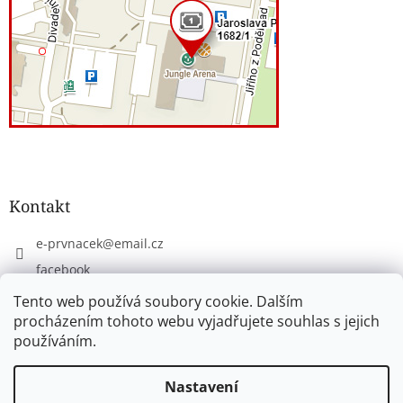
Kontakt
e-prvnacek
@
email.cz
facebook
eprvnacek
Tento web používá soubory cookie. Dalším
procházením tohoto webu vyjadřujete souhlas s jejich
používáním.
Vytvořil Shoptet
Nastavení