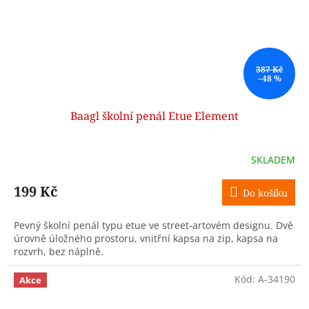
387 Kč
–48 %
Baagl školní penál Etue Element
SKLADEM
199 Kč
Do košíku
Pevný školní penál typu etue ve street‑artovém designu. Dvě
úrovně úložného prostoru, vnitřní kapsa na zip, kapsa na
rozvrh, bez náplně.
Kód:
A-34190
Akce