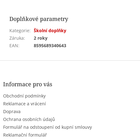
Doplňkové parametry
Kategorie
:
Školní doplňky
Záruka
:
2 roky
EAN
:
8595689340643
Z
á
p
a
Informace pro vás
t
Obchodní podmínky
í
Reklamace a vrácení
Doprava
Ochrana osobních údajů
Formulář na odstoupení od kupní smlouvy
Reklamační formulář