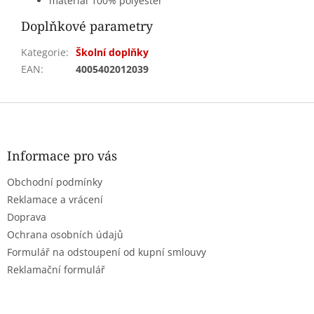
materiál 100% polyester
Doplňkové parametry
Kategorie
:
Školní doplňky
EAN
:
4005402012039
Z
á
p
a
Informace pro vás
t
Obchodní podmínky
í
Reklamace a vrácení
Doprava
Ochrana osobních údajů
Formulář na odstoupení od kupní smlouvy
Reklamační formulář