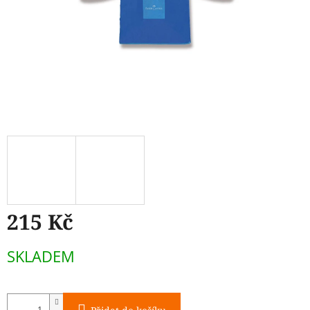
215 Kč
Měrná
SKLADEM
cena: