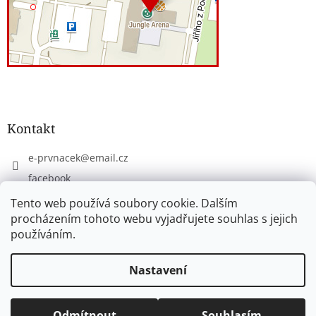
Kontakt
e-prvnacek
@
email.cz
facebook
eprvnacek
Tento web používá soubory cookie. Dalším
procházením tohoto webu vyjadřujete souhlas s jejich
používáním.
Vytvořil Shoptet
Nastavení
Copyright 2026
www.e-prvnacek.cz
. Všechna práva
Odmítnout
Souhlasím