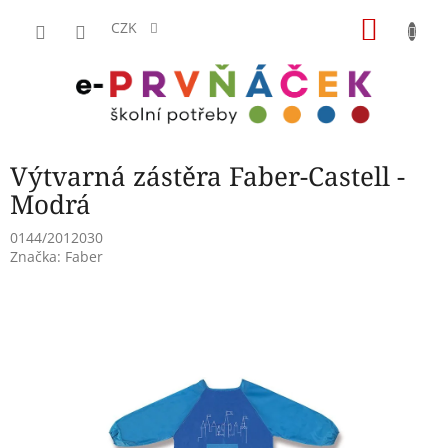
Přejít
NÁKU
na
CZK
obsah
KOŠÍK
Výtvarná zástěra Faber-Castell -
Modrá
0144/2012030
Značka:
Faber