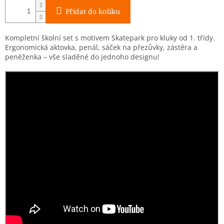
Přidat do košíku
Kompletní školní set s motivem Skatepark pro kluky od 1. třídy.
Ergonomická aktovka, penál, sáček na přezůvky, zástěra a
peněženka – vše sladěné do jednoho designu!