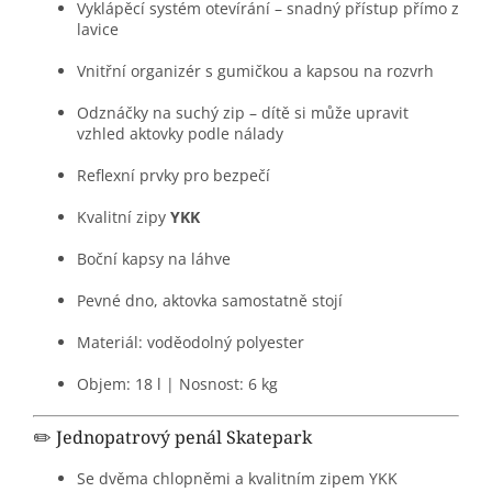
Vyklápěcí systém otevírání – snadný přístup přímo z
lavice
Vnitřní organizér s gumičkou a kapsou na rozvrh
Odznáčky na suchý zip – dítě si může upravit
vzhled aktovky podle nálady
Reflexní prvky pro bezpečí
Kvalitní zipy
YKK
Boční kapsy na láhve
Pevné dno, aktovka samostatně stojí
Materiál: voděodolný polyester
Objem: 18 l | Nosnost: 6 kg
✏️ Jednopatrový penál Skatepark
Se dvěma chlopněmi a kvalitním zipem YKK