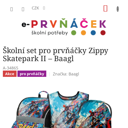
Přejít
NÁKU
na
CZK
obsah
KOŠÍK
Školní set pro prvňáčky Zippy
Skatepark II – Baagl
A-34865
Značka:
Baagl
Akce
pro prvňáčky