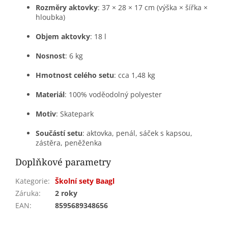
Rozměry aktovky
: 37 × 28 × 17 cm (výška × šířka ×
hloubka)
Objem aktovky
: 18 l
Nosnost
: 6 kg
Hmotnost celého setu
: cca 1,48 kg
Materiál
: 100% voděodolný polyester
Motiv
: Skatepark
Součástí setu
: aktovka, penál, sáček s kapsou,
zástěra, peněženka
Doplňkové parametry
Kategorie
:
Školní sety Baagl
Záruka
:
2 roky
EAN
:
8595689348656