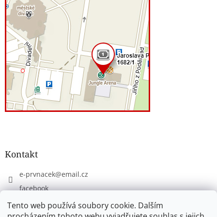
Kontakt
e-prvnacek
@
email.cz
facebook
eprvnacek
Tento web používá soubory cookie. Dalším
procházením tohoto webu vyjadřujete souhlas s jejich