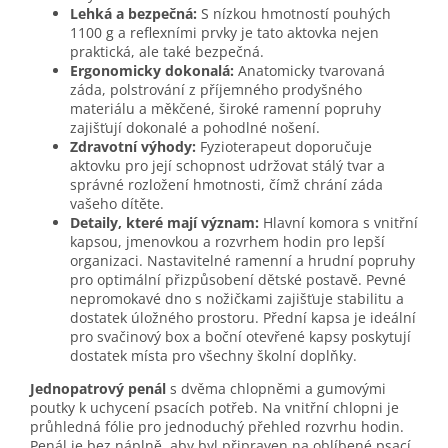
Lehká a bezpečná:
S nízkou hmotností pouhých
1100 g a reflexními prvky je tato aktovka nejen
praktická, ale také bezpečná.
Ergonomicky dokonalá:
Anatomicky tvarovaná
záda, polstrování z příjemného prodyšného
materiálu a měkčené, široké ramenní popruhy
zajišťují dokonalé a pohodlné nošení.
Zdravotní výhody:
Fyzioterapeut doporučuje
aktovku pro její schopnost udržovat stálý tvar a
správné rozložení hmotnosti, čímž chrání záda
vašeho dítěte.
Detaily, které mají význam:
Hlavní komora s vnitřní
kapsou, jmenovkou a rozvrhem hodin pro lepší
organizaci. Nastavitelné ramenní a hrudní popruhy
pro optimální přizpůsobení dětské postavě. Pevné
nepromokavé dno s nožičkami zajišťuje stabilitu a
dostatek úložného prostoru. Přední kapsa je ideální
pro svačinový box a boční otevřené kapsy poskytují
dostatek místa pro všechny školní doplňky.
Jednopatrový penál
s dvěma chlopněmi a gumovými
poutky k uchycení psacích potřeb. Na vnitřní chlopni je
průhledná fólie pro jednoduchý přehled rozvrhu hodin.
Penál je bez náplně, aby byl připraven na oblíbené psací