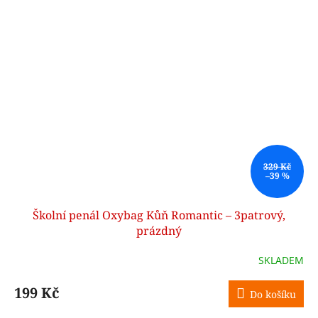
329 Kč
–39 %
Školní penál Oxybag Kůň Romantic – 3patrový,
prázdný
SKLADEM
199 Kč
Do košíku