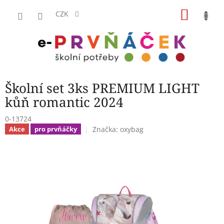
Přejít
NÁKU
na
CZK
obsah
KOŠÍK
Školní set 3ks PREMIUM LIGHT
kůň romantic 2024
0-13724
Značka:
oxybag
Akce
pro prvňáčky