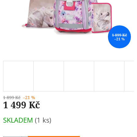
1 899 Kč
–21 %
1 899 Kč
–21 %
1 499 Kč
Měrná
SKLADEM
(1 ks)
cena: