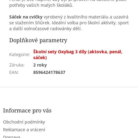
potřeby vašich malých školáků.
Sáček na cvičky
vyrobený z kvalitního materiálu a uzavírá
se stažením šňůrek. Ideální volba pro školní aktivity, sport
a další volnočasové radovánky dětí.
Doplňkové parametry
Školní sety Oxybag 3 díly (aktovka, penál,
Kategorie
:
sáček)
Záruka
:
2 roky
EAN
:
8596424178637
Z
á
p
a
Informace pro vás
t
Obchodní podmínky
í
Reklamace a vrácení
Doprava