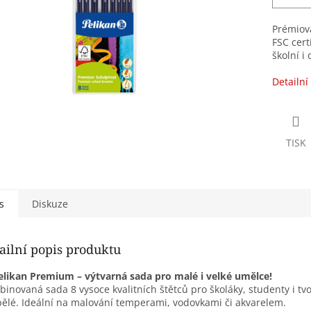
Prémiová
FSC cert
školní i
Detailní
TISK
s
Diskuze
ailní popis produktu
elikan Premium – výtvarná sada pro malé i velké umělce!
inovaná sada 8 vysoce kvalitních štětců pro školáky, studenty i tvo
ělé. Ideální na malování temperami, vodovkami či akvarelem.