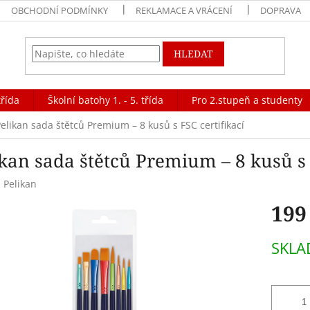
OBCHODNÍ PODMÍNKY
REKLAMACE A VRÁCENÍ
DOPRAVA
HLEDAT
třída
Školní batohy 1. - 5. třída
Pro 2.stupeň a studenty
elikan sada štětců Premium – 8 kusů s FSC certifikací
kan sada štětců Premium – 8 kusů s 
:
Pelikan
199
Měrná
SKL
cena: