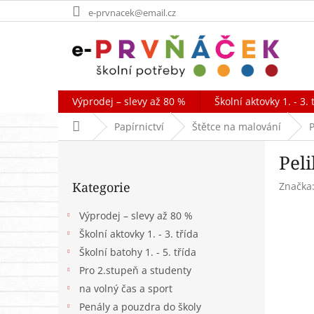
Přejít
e-prvnacek@email.cz
na
obsah
Výprodej – slevy až 80 %
Školní aktovky 1. - 3. 
Domů
Papírnictví
Štětce na malování
P
P
Peli
o
Přeskočit
s
Kategorie
Značka
kategorie
t
r
Výprodej – slevy až 80 %
a
Školní aktovky 1. - 3. třída
n
Školní batohy 1. - 5. třída
n
í
Pro 2.stupeň a studenty
p
na volný čas a sport
a
Penály a pouzdra do školy