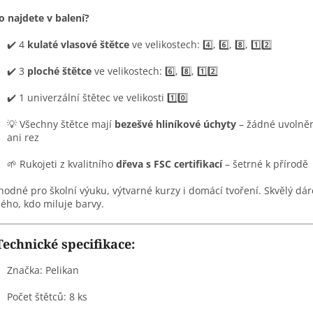
o najdete v balení?
✔️ 4
kulaté vlasové štětce
ve velikostech: 4️⃣, 6️⃣, 8️⃣, 1️⃣2️⃣
✔️ 3
ploché štětce
ve velikostech: 6️⃣, 8️⃣, 1️⃣2️⃣
✔️ 1 univerzální štětec ve velikosti 1️⃣0️⃣
💡 Všechny štětce mají
bezešvé hliníkové úchyty
– žádné uvolněn
ani rez
🌱 Rukojeti z kvalitního
dřeva s FSC certifikací
– šetrné k přírodě
Vhodné pro školní výuku, výtvarné kurzy i domácí tvoření. Skvělý dá
ého, kdo miluje barvy.
Technické specifikace:
Značka: Pelikan
Počet štětců: 8 ks