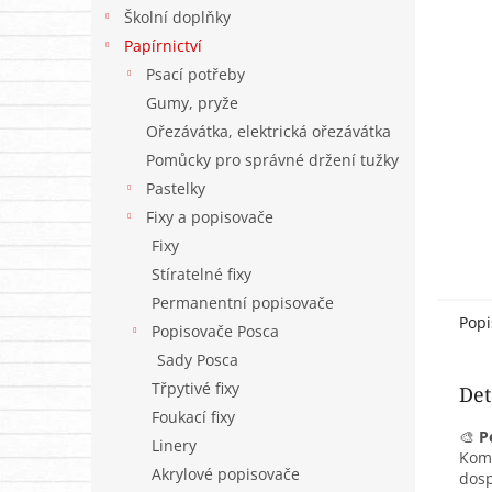
n
Školní doplňky
e
Papírnictví
l
Psací potřeby
Gumy, pryže
Ořezávátka, elektrická ořezávátka
Pomůcky pro správné držení tužky
Pastelky
Fixy a popisovače
Fixy
Stíratelné fixy
Permanentní popisovače
Popi
Popisovače Posca
Sady Posca
Třpytivé fixy
Det
Foukací fixy
🎨
P
Linery
Komb
Akrylové popisovače
dosp