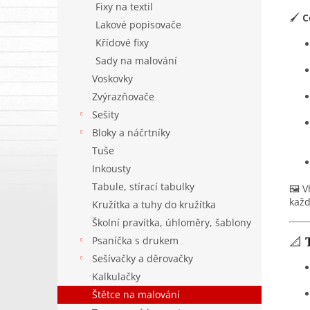
Fixy na textil
🖌️
C
Lakové popisovače
Křídové fixy
Sady na malování
Voskovky
Zvýrazňovače
Sešity
Bloky a náčrtníky
Tuše
Inkousty
Tabule, stírací tabulky
🖼️ 
každ
Kružítka a tuhy do kružítka
Školní pravítka, úhloměry, šablony
📐
Psaníčka s drukem
Sešívačky a děrovačky
Kalkulačky
Štětce na malování