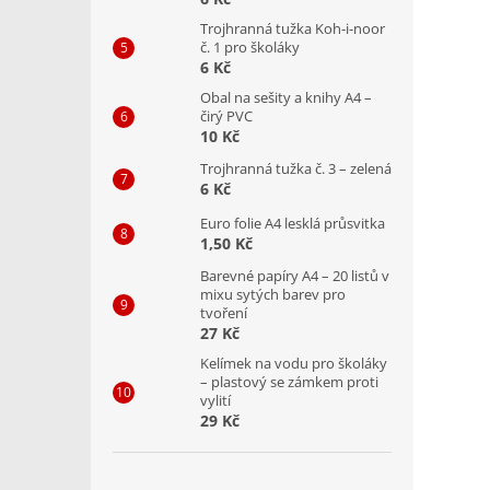
Trojhranná tužka Koh-i-noor
č. 1 pro školáky
6 Kč
Obal na sešity a knihy A4 –
čirý PVC
10 Kč
Trojhranná tužka č. 3 – zelená
6 Kč
Euro folie A4 lesklá průsvitka
1,50 Kč
Barevné papíry A4 – 20 listů v
mixu sytých barev pro
tvoření
27 Kč
Kelímek na vodu pro školáky
– plastový se zámkem proti
vylití
29 Kč