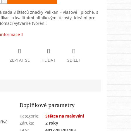
 sada 8 štětců značky Pelikan – vlasové i ploché, s
ifikací a kvalitními hliníkovými úchyty. Ideální pro
 domácí výtvarné tvoření.
 informace
ZEPTAT SE
HLÍDAT
SDÍLET
Doplňkové parametry
Kategorie
:
Štětce na malování
řivé
Záruka
:
2 roky
EAN
:
4012700701183