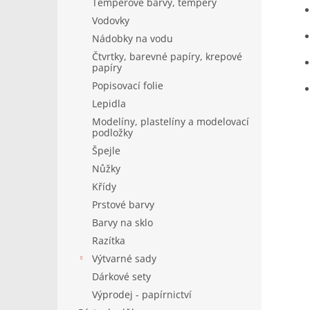
Temperové barvy, tempery
Vodovky
Nádobky na vodu
Čtvrtky, barevné papíry, krepové
papíry
Popisovací folie
Lepidla
Modelíny, plastelíny a modelovací
podložky
Špejle
Nůžky
Křídy
Prstové barvy
Barvy na sklo
Razítka
Výtvarné sady
Dárkové sety
Výprodej - papírnictví