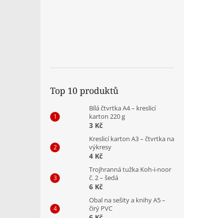
Top 10 produktů
Bílá čtvrtka A4 – kreslicí
karton 220 g
3 Kč
Kreslicí karton A3 – čtvrtka na
výkresy
4 Kč
Trojhranná tužka Koh-i-noor
č. 2 – šedá
6 Kč
Obal na sešity a knihy A5 –
čirý PVC
6 Kč