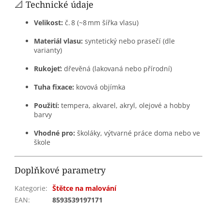
📐 Technické údaje
Velikost:
č. 8 (~8 mm šířka vlasu)
Materiál vlasu:
syntetický nebo prasečí (dle
varianty)
Rukojeť:
dřevěná (lakovaná nebo přírodní)
Tuha fixace:
kovová objímka
Použití:
tempera, akvarel, akryl, olejové a hobby
barvy
Vhodné pro:
školáky, výtvarné práce doma nebo ve
škole
Doplňkové parametry
Kategorie
:
Štětce na malování
EAN
:
8593539197171