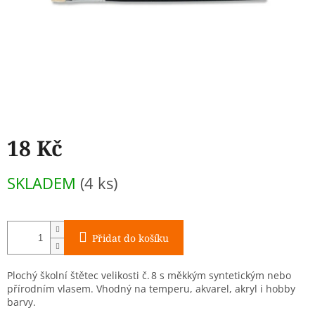
18 Kč
Měrná
SKLADEM
(4 ks)
cena:
Přidat do košíku
Plochý školní štětec velikosti č. 8 s měkkým syntetickým nebo
přírodním vlasem. Vhodný na temperu, akvarel, akryl i hobby
barvy.