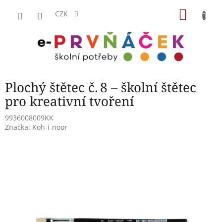
Přejít
NÁKU
na
CZK
obsah
KOŠÍK
Plochý štětec č. 8 – školní štětec
pro kreativní tvoření
9936008009KK
Značka:
Koh-i-noor