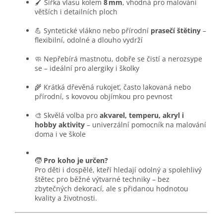
🖌️ Šířka vlasu kolem
8 mm
, vhodná pro malování
větších i detailních ploch
💪 Syntetické vlákno nebo přírodní
prasečí štětiny
–
flexibilní, odolné a dlouho vydrží
🧼 Nepřebírá mastnotu, dobře se čistí a nerozsype
se – ideální pro alergiky i školky
🌾 Krátká dřevěná rukojeť, často lakovaná nebo
přírodní, s kovovou objímkou pro pevnost
🎨 Skvělá volba pro
akvarel, temperu, akryl i
hobby aktivity
– univerzální pomocník na malování
doma i ve škole
🧒
Pro koho je určen?
Pro děti i dospělé, kteří hledají odolný a spolehlivý
štětec pro běžné výtvarné techniky – bez
zbytečných dekorací, ale s přidanou hodnotou
kvality a životnosti.