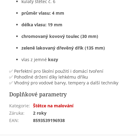
kulatý štětec č. 6
průměr vlasu: 4 mm
délka vlasu: 19 mm
chromovaný kovový toulec (30 mm)
zeleně lakovaný dřevěný dřík (135 mm)
vlas z jemné
kozy
✅ Perfektní pro školní použití i domácí tvoření
✅ Pohodlné držení díky lehkému dříku
✅ Vhodný pro vodové barvy, tempery a další techniky
Doplňkové parametry
Kategorie
:
Štětce na malování
Záruka
:
2 roky
EAN
:
8593539196938