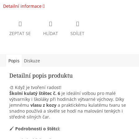
Detailní informace
ZEPTAT SE
HLÍDAT
SDÍLET
Popis
Diskuze
Detailní popis produktu
🎨 Když je tvoření radost!
Školní kulatý štětec č. 6
je ideální volbou pro malé
výtvarníky i školáky při hodinách výtvarné výchovy. Díky
jemnému
vlasu z kozy
a praktickému kulatému tvaru se
snadno používá a skvěle se hodí na malování tenkých i
středně silných čar.
🖌️
Podrobnosti o štětci: