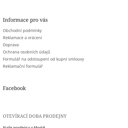
Z
á
p
a
Informace pro vás
t
Obchodní podmínky
í
Reklamace a vrácení
Doprava
Ochrana osobních údajů
Formulář na odstoupení od kupní smlouvy
Reklamační formulář
Facebook
OTEVÍRACÍ DOBA PRODEJNY
Naše prodejna v Mostě