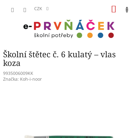
Přejít
NÁKU
na
CZK
obsah
KOŠÍK
Školní štětec č. 6 kulatý – vlas
koza
9935006009KK
Značka:
Koh-i-noor