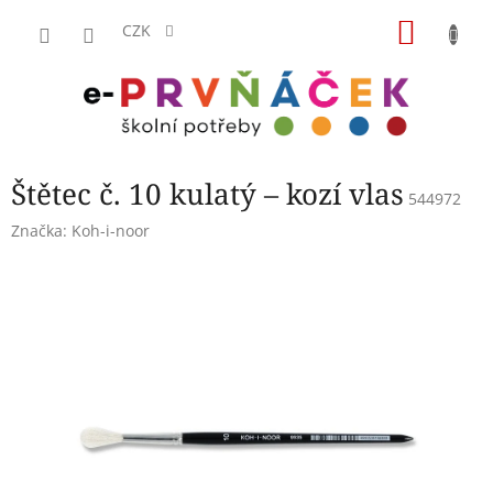
Přejít
NÁKU
na
CZK
obsah
KOŠÍK
Štětec č. 10 kulatý – kozí vlas
544972
Značka:
Koh-i-noor