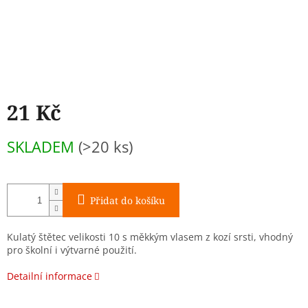
21 Kč
Měrná
SKLADEM
(>20 ks)
cena:
Přidat do košíku
Kulatý štětec velikosti 10 s měkkým vlasem z kozí srsti, vhodný
pro školní i výtvarné použití.
Detailní informace