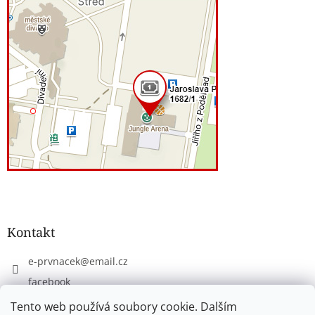
Kontakt
e-prvnacek
@
email.cz
facebook
eprvnacek
Tento web používá soubory cookie. Dalším