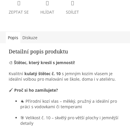
ZEPTAT SE
HLÍDAT
SDÍLET
Popis
Diskuze
Detailní popis produktu
🎨
Štětec, který kreslí s jemností!
Kvalitní
kulatý štětec č. 10
s jemným kozím vlasem je
ideální volbou pro malování ve škole, doma i v ateliéru.
🖌️
Proč si ho zamilujete?
🐐 Přírodní kozí vlas – měkký, pružný a ideální pro
práci s vodovkami či temperami
🎯 Velikost č. 10 – skvělý pro větší plochy i jemnější
detaily