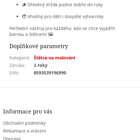
🪵 Dřevěný držák padne dobře do ruky
🧒 Vhodný pro děti i dospělé výtvarníky
Perfektní nástroj pro každého, kdo se chce vyjádřit
barvou a štětcem! 🖼️
Doplňkové parametry
Kategorie
:
Štětce na malování
Záruka
:
2 roky
EAN
:
8593539196990
Z
á
p
a
Informace pro vás
t
Obchodní podmínky
í
Reklamace a vrácení
Doprava