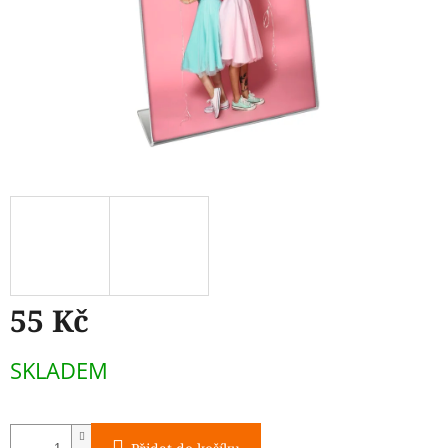
55 Kč
Měrná
SKLADEM
cena: