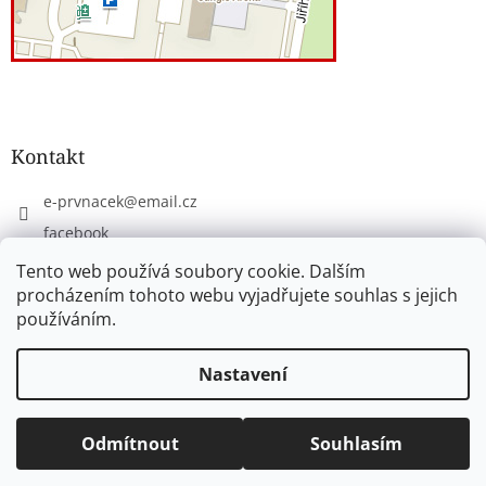
Kontakt
e-prvnacek
@
email.cz
facebook
eprvnacek
Tento web používá soubory cookie. Dalším
procházením tohoto webu vyjadřujete souhlas s jejich
používáním.
Vytvořil Shoptet
Nastavení
Copyright 2026
www.e-prvnacek.cz
. Všechna práva
Odmítnout
Souhlasím
vyhrazena.