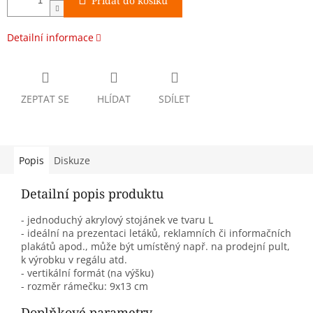
Přidat do košíku
Detailní informace
ZEPTAT SE
HLÍDAT
SDÍLET
Popis
Diskuze
Detailní popis produktu
- jednoduchý akrylový stojánek ve tvaru L
- ideální na prezentaci letáků, reklamních či informačních
plakátů apod., může být umístěný např. na prodejní pult,
k výrobku v regálu atd.
- vertikální formát (na výšku)
- rozměr rámečku: 9x13 cm
Doplňkové parametry