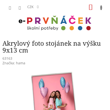
Přejít
NÁKU
na
CZK
obsah
KOŠÍK
Akrylový foto stojánek na výšku
9x13 cm
63163
Značka:
hama