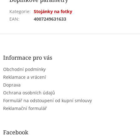
Kategorie
:
Stojánky na fotky
EAN
:
4007249631633
Z
á
p
a
Informace pro vás
t
Obchodní podmínky
í
Reklamace a vrácení
Doprava
Ochrana osobních údajů
Formulář na odstoupení od kupní smlouvy
Reklamační formulář
Facebook