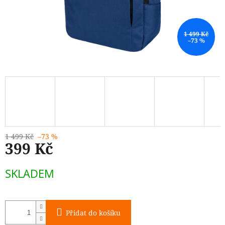
1 499 Kč
–73 %
1 499 Kč
–73 %
399 Kč
Měrná
SKLADEM
cena:
Přidat do košíku