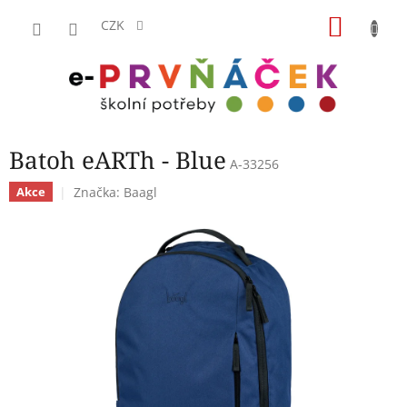
Přejít
NÁKU
na
CZK
obsah
KOŠÍK
Batoh eARTh - Blue
A-33256
Značka:
Baagl
Akce