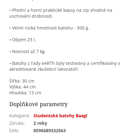
• Přední a horní praktické kapsy na zip vhodné na
uschování drobností.
• Velmi nízká hmotnost batohu - 500 g.
• Objem 23 l.
• Nosnost až 7 kg.
• Batohy z řady eARTh byly testovány a certifikovány v
akreditované zkušební laboratoři.
Šířka:
30 cm
Výška:
44 cm
Hloubka:
13 cm
Doplňkové parametry
Kategorie
:
Studentské batohy Baagl
Záruka
:
2 roky
EAN
:
8595689332563