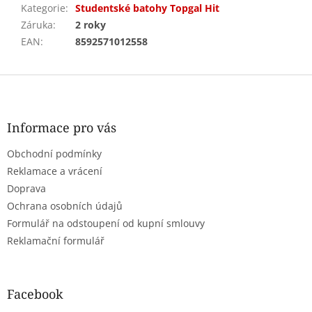
Kategorie
:
Studentské batohy Topgal Hit
Záruka
:
2 roky
EAN
:
8592571012558
Z
á
p
a
Informace pro vás
t
Obchodní podmínky
í
Reklamace a vrácení
Doprava
Ochrana osobních údajů
Formulář na odstoupení od kupní smlouvy
Reklamační formulář
Facebook