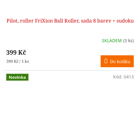
Pilot, roller FriXion Ball Roller, sada 8 barev + sudoku
SKLADEM
(3 ks)
399 Kč
Měrná
399 Kč / 1 ks
Do košíku
cena:
Kód:
0413
Novinka