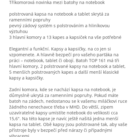
Tříkomorová novinka mezi batohy na notebook
polstrovaná kapsa na notebook a tablet skrytá za
ramenními popruhy
pevný zádový systém s polstrováním a hliníkovou
výztuhou
3 hlavní komory a 13 kapes a kapsiček na vše potřebné
Elegantní a funkční. Kapsy a kapsičky, na co jen si
vzpomenete. A hlavně bezpečí pro vašeho parťáka na
práci – notebook, tablet či obojí. Batoh TOP 161 má tři
hlavní komory, 2 polstrované kapsy na notebook a tablet,
5 menších polstrovaných kapes a další menší klasické
kapsy a kapsičky.
Zadní komora, kde se nachází kapsa na notebook, je
důmyslně ukrytá za ramenními popruhy. Pokud máte
batoh na zádech, nedostanou se k vašemu miláčkovi ruce
žádného nenechavce třeba v MHD. Do větší, zipem
uzavíratelné kapsy umístíte notebook do velikosti cca
15,6". Na této kapse je navíc ještě našitá jedna menší
kapsa na tablet. Obě kapsy jsou polstrované tak, aby vaše
přístroje byly v bezpečí před nárazy či případnými
vibracemi.