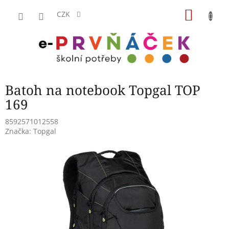
Přejít
NÁKU
na
CZK
obsah
KOŠÍK
Batoh na notebook Topgal TOP
169
8592571012558
Značka:
Topgal