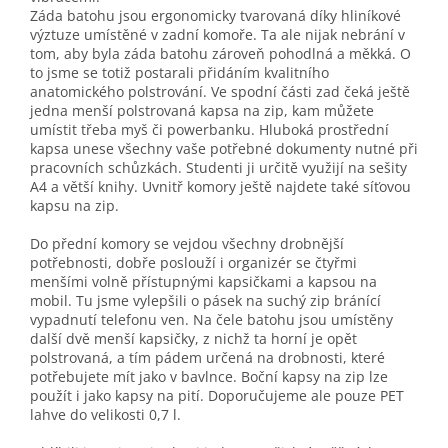
Záda batohu jsou ergonomicky tvarovaná díky hliníkové
výztuze umístěné v zadní komoře. Ta ale nijak nebrání v
tom, aby byla záda batohu zároveň pohodlná a měkká. O
to jsme se totiž postarali přidáním kvalitního
anatomického polstrování. Ve spodní části zad čeká ještě
jedna menší polstrovaná kapsa na zip, kam můžete
umístit třeba myš či powerbanku. Hluboká prostřední
kapsa unese všechny vaše potřebné dokumenty nutné při
pracovních schůzkách. Studenti ji určitě využijí na sešity
A4 a větší knihy. Uvnitř komory ještě najdete také síťovou
kapsu na zip.
Do přední komory se vejdou všechny drobnější
potřebnosti, dobře poslouží i organizér se čtyřmi
menšími volně přístupnými kapsičkami a kapsou na
mobil. Tu jsme vylepšili o pásek na suchý zip bránící
vypadnutí telefonu ven. Na čele batohu jsou umístěny
další dvě menší kapsičky, z nichž ta horní je opět
polstrovaná, a tím pádem určená na drobnosti, které
potřebujete mít jako v bavlnce. Boční kapsy na zip lze
použít i jako kapsy na pití. Doporučujeme ale pouze PET
lahve do velikosti 0,7 l.