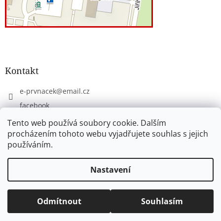
Kontakt
e-prvnacek
@
email.cz
facebook
eprvnacek
Tento web používá soubory cookie. Dalším
procházením tohoto webu vyjadřujete souhlas s jejich
používáním.
Vytvořil Shoptet
Nastavení
Copyright 2026
www.e-prvnacek.cz
. Všechna práva
Odmítnout
Souhlasím
vyhrazena.