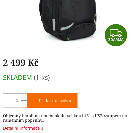
Z
ZDARMA
D
A
2 499 Kč
R
Měrná
SKLADEM
(1 ks)
cena:
M
A
Přidat do košíku
Objemný batoh na notebook do velikosti 16" s USB vstupem na
ramenním popruhu.
Detailní informace