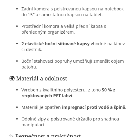
Zadní komora s polstrovanou kapsou na notebook
do 15″ a samostatnou kapsou na tablet.
Prostřední komora a velká přední kapsa s
přehledným organizérem.
2 elastické boční síťované kapsy
vhodné na láhev
či deštník.
Boční stahovací popruhy umožňují zmenšit objem
batohu.
🌍 Materiál a odolnost
Vyroben z kvalitního polyesteru, z toho
50 % z
recyklovaných PET lahví
.
Materiál je opatřen
impregnací proti vodě a špíně
.
Odolné zipy a polstrované držadlo pro snadnou
manipulaci.
✨ Bezpečnost a praktičnost