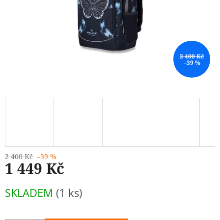
2 400 Kč
–39 %
2 400 Kč
–39 %
1 449 Kč
Měrná
SKLADEM
(1 ks)
cena: