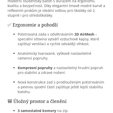
moderní studentský batoh s důrazem na ergonomii,
kvalitu a bezpečnost. Díky elegantní tmavě modré barvě a
reflexním prvkům je ideální volbou pro školáky od 2.
stupně i pro středoškoláky.
✅ Ergonomie a pohodlí
Polstrovaná záda s odvětráváním
3D AirMesh
–
speciální síťovina vytváří vzduchové kapsy, které
zajišťují ventilaci a rychle odvádějí vlhkost.
Anatomicky tvarované, výškově nastavitelné
ramenní popruhy.
Kompresní popruhy
a nastavitelný hrudní popruh
pro stabilní a zdravé nošení.
Nová konstrukce zad s prodlouženým polstrováním
a pevnou spodní částí zajišťuje ještě lepší stabilitu
batohu.
🎒 Úložný prostor a členění
3 samostatné komory
na zip.