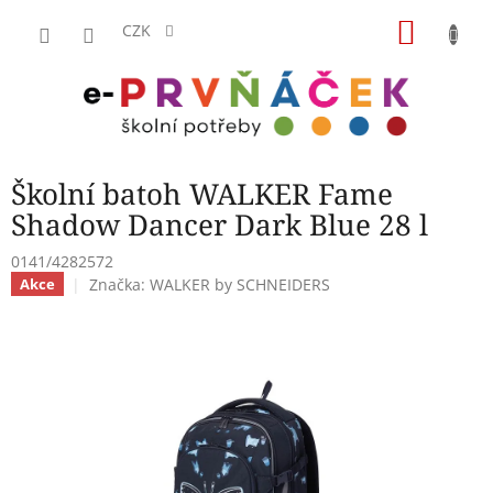
Přejít
NÁKU
na
CZK
obsah
KOŠÍK
Školní batoh WALKER Fame
Shadow Dancer Dark Blue 28 l
0141/4282572
Značka:
WALKER by SCHNEIDERS
Akce