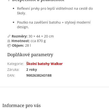
Reflexní prvky pro lepší viditelnost na cestě do
školy.
Poutko na zavěšení batohu + stylový moderní
design.
📏
Rozměry:
30 × 44 × 20 cm
⚖️
Hmotnost:
cca 870 g
📦
Objem:
28 l
Doplňkové parametry
Kategorie
:
Školní batohy Walker
Záruka
:
2 roky
EAN
:
9002638243188
Z
á
p
a
Informace pro vás