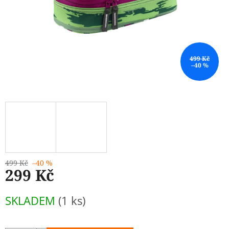
499 Kč
–40 %
499 Kč
–40 %
299 Kč
Měrná
SKLADEM
(1 ks)
cena: