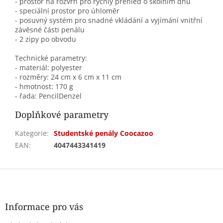
- prostor na rozvrh pro rychlý přehled o školním dnu
- speciální prostor pro úhloměr
- posuvný systém pro snadné vkládání a vyjímání vnitřní
závěsné části penálu
- 2 zipy po obvodu
Technické parametry:
- materiál: polyester
- rozměry: 24 cm x 6 cm x 11 cm
- hmotnost: 170 g
- řada: PencilDenzel
Doplňkové parametry
Kategorie
:
Studentské penály Coocazoo
EAN
:
4047443341419
Z
á
p
a
Informace pro vás
t