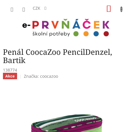
Přejít
NÁKU
na
CZK
obsah
KOŠÍK
Penál CoocaZoo PencilDenzel,
Bartik
138774
Značka:
coocazoo
Akce