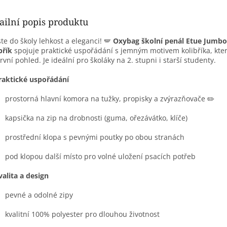
ailní popis produktu
te do školy lehkost a eleganci! 🪽
Oxybag školní penál Etue Jumb
břík
spojuje praktické uspořádání s jemným motivem kolibříka, kte
rvní pohled. Je ideální pro školáky na 2. stupni i starší studenty.
raktické uspořádání
prostorná hlavní komora na tužky, propisky a zvýrazňovače ✏️
kapsička na zip na drobnosti (guma, ořezávátko, klíče)
prostřední klopa s pevnými poutky po obou stranách
pod klopou další místo pro volné uložení psacích potřeb
valita a design
pevné a odolné zipy
kvalitní 100% polyester pro dlouhou životnost