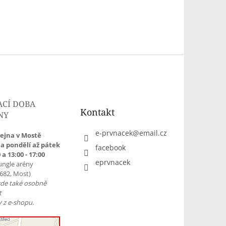
ACÍ DOBA
Kontakt
NY
e-prvnacek
@
email.cz
ejna v Mostě
a pondělí až pátek
facebook
 a 13:00 - 17:00
eprvnacek
ungle arény
1682, Most)
zde také osobně
t
 z e-shopu.