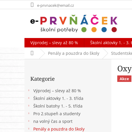
Přejít
e-prvnacek@email.cz
na
obsah
Výprodej – slevy až 80 %
Školní aktovky 1. - 3. 
Domů
Penály a pouzdra do školy
Studentsk
P
Oxy
o
Přeskočit
s
Kategorie
kategorie
Akce
t
r
Výprodej – slevy až 80 %
a
Školní aktovky 1. - 3. třída
n
Školní batohy 1. - 5. třída
n
í
Pro 2.stupeň a studenty
p
na volný čas a sport
a
Penály a pouzdra do školy