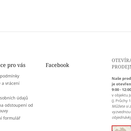
OTEVÍR
ce pro vás
Facebook
PRODEJ
 podmínky
Naše prod
 a vrácení
je otevřen
9:00 - 12:00
v objektu J
sobních údajů
(J. Průchy 
na odstoupení od
Můžete si 
ouvy
vyzvednou
objednávky
í formulář