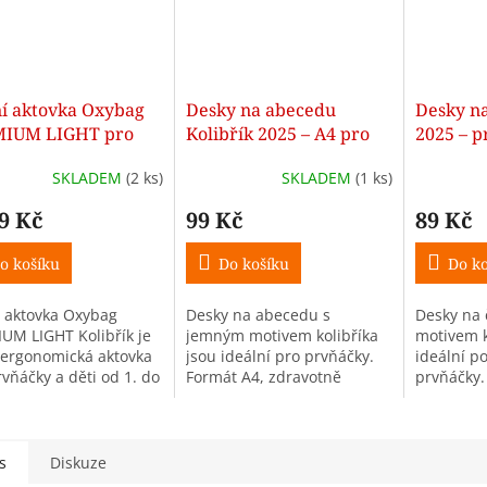
ní aktovka Oxybag
Desky na abecedu
Desky na
IUM LIGHT pro
Kolibřík 2025 – A4 pro
2025 – p
áčky Kolibřík
prvňáčky
SKLADEM
(2 ks)
SKLADEM
(1 ks)
9 Kč
99 Kč
89 Kč
o košíku
Do košíku
Do ko
í aktovka Oxybag
Desky na abecedu s
Desky na 
UM LIGHT Kolibřík je
jemným motivem kolibříka
motivem k
 ergonomická aktovka
jsou ideální pro prvňáčky.
ideální p
rvňáčky a děti od 1. do
Formát A4, zdravotně
prvňáčky.
dy. Váží méně než 970
nezávadné PVC bez ftalátů,
cm, vyrob
 objem 26 l,
lehce omyvatelný povrch.
PVC bez f
tické zapínání,...
nezávadn
s
Diskuze