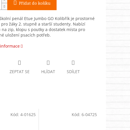
Přidat do košíku
kolní penál Etue Jumbo GO Kolibřík je prostorné
pro žáky 2. stupně a starší studenty. Nabízí
 na zip, klopu s poutky a dostatek místa pro
é uložení psacích potřeb.
 informace
ZEPTAT SE
HLÍDAT
SDÍLET
Kód:
4-01625
Kód:
6-04725