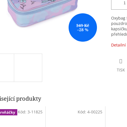
Oxybag š
pouzdro 
349 Kč
kapsičku
–28 %
přehledn
Detailní
TISK
sející produkty
Kód:
3-11825
Kód:
4-00225
prvňáčky