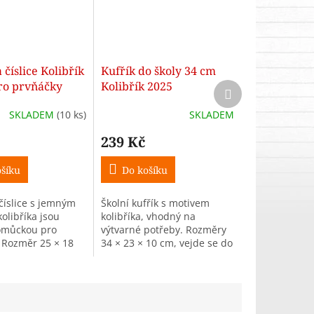
 číslice Kolibřík
Kufřík do školy 34 cm
ro prvňáčky
Kolibřík 2025
Další
produkt
SKLADEM
(10 ks)
SKLADEM
239 Kč
šíku
Do košíku
číslice s jemným
Školní kufřík s motivem
olibříka jsou
kolibříka, vhodný na
omůckou pro
výtvarné potřeby. Rozměry
 Rozměr 25 × 18
34 × 23 × 10 cm, vejde se do
eno z kvalitního
něj formát A4. Hmotnost
talátů, zdravotně
495 g.
é a omyvatelné.