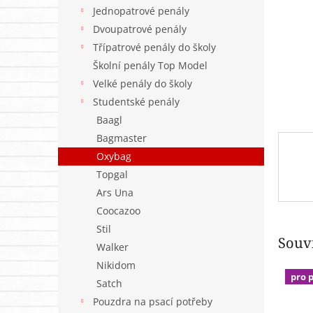
n
Jednopatrové penály
e
Dvoupatrové penály
l
Třípatrové penály do školy
Školní penály Top Model
Velké penály do školy
Studentské penály
Baagl
Bagmaster
Oxybag
Topgal
Ars Una
Coocazoo
Stil
Souvi
Walker
Nikidom
pro 
Satch
Pouzdra na psací potřeby