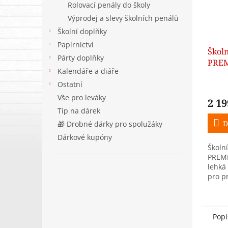
Rolovací penály do školy
Výprodej a slevy školních penálů
Školní doplňky
Papírnictví
Škol
Párty doplňky
PREM
Kalendáře a diáře
prvň
Ostatní
Vše pro leváky
2 19
Tip na dárek
D
🎁 Drobné dárky pro spolužáky
Dárkové kupóny
Školn
PREMI
lehká
pro p
3. tří
g, má
magne
Popi