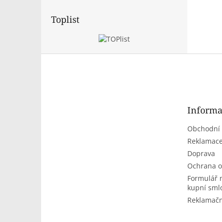
Toplist
Z
á
p
a
t
Informa
í
Obchodní
Reklamace
Doprava
Ochrana o
Formulář 
kupní sml
Reklamačn