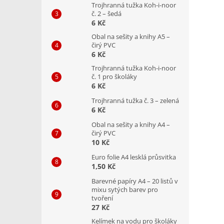
Trojhranná tužka Koh-i-noor
č. 2 – šedá
6 Kč
Obal na sešity a knihy A5 –
čirý PVC
6 Kč
Trojhranná tužka Koh-i-noor
č. 1 pro školáky
6 Kč
Trojhranná tužka č. 3 – zelená
6 Kč
Obal na sešity a knihy A4 –
čirý PVC
10 Kč
Euro folie A4 lesklá průsvitka
1,50 Kč
Barevné papíry A4 – 20 listů v
mixu sytých barev pro
tvoření
27 Kč
Kelímek na vodu pro školáky