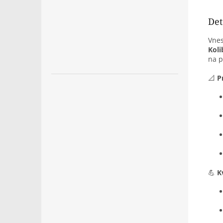
Det
Vnes
Koli
na p
📐
P
💪
K