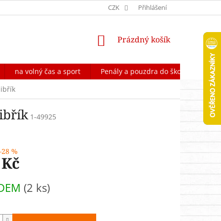
OCHRANA OSOBNÍCH ÚDAJŮ
CZK
FORMULÁŘ NA ODSTOUPENÍ OD 
Přihlášení
NÁKUPNÍ
Prázdný košík
KOŠÍK
na volný čas a sport
Penály a pouzdra do školy
Škol
ibřík
ibřík
1-49925
–28 %
 Kč
ADEM
(2 ks)