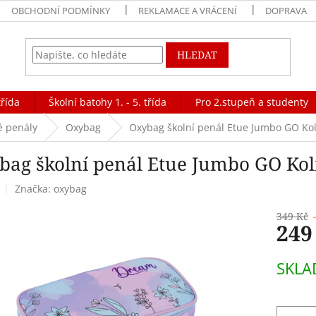
OBCHODNÍ PODMÍNKY
REKLAMACE A VRÁCENÍ
DOPRAVA
HLEDAT
třída
Školní batohy 1. - 5. třída
Pro 2.stupeň a studenty
é penály
Oxybag
Oxybag školní penál Etue Jumbo GO Kol
bag školní penál Etue Jumbo GO Kol
Značka:
oxybag
349 Kč
249
Měrná
SKL
cena: