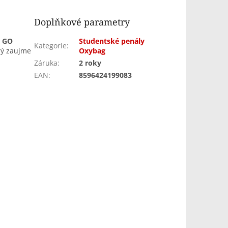
Doplňkové parametry
o GO
Studentské penály
Kategorie
:
rý zaujme
Oxybag
Záruka
:
2 roky
EAN
:
8596424199083