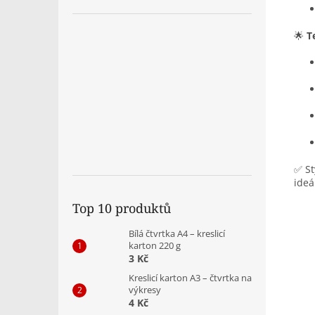
🌟
T
✅ St
ideá
Top 10 produktů
Bílá čtvrtka A4 – kreslicí
karton 220 g
3 Kč
Kreslicí karton A3 – čtvrtka na
výkresy
4 Kč