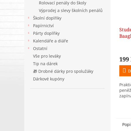
Rolovací penály do školy
Výprodej a slevy školních penálů
Školní doplňky
Papírnictví
Stud
Párty doplňky
Baagl
Kalendáře a diáře
Ostatní
Vše pro leváky
199
Tip na dárek
D
🎁 Drobné dárky pro spolužáky
Dárkové kupóny
Prakt
peněž
zapín
Popi