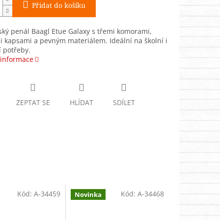
Přidat do košíku
ký penál Baagl Etue Galaxy s třemi komorami,
i kapsami a pevným materiálem. Ideální na školní i
í potřeby.
 informace
ZEPTAT SE
HLÍDAT
SDÍLET
Kód:
A-34459
Kód:
A-34468
Novinka