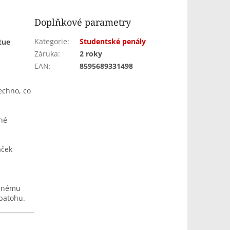
Doplňkové parametry
Kategorie
:
Studentské penály
tue
Záruka
:
2 roky
EAN
:
8595689331498
echno, co
jné
áček
zdnému
batohu.