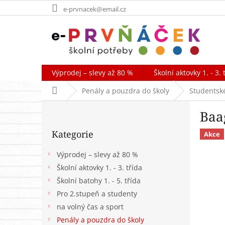
Přejít
e-prvnacek@email.cz
na
obsah
Výprodej – slevy až 80 %
Školní aktovky 1. - 3. 
Domů
Penály a pouzdra do školy
Studentsk
P
Baa
o
Přeskočit
s
Kategorie
kategorie
Akce
t
r
Výprodej – slevy až 80 %
a
Školní aktovky 1. - 3. třída
n
Školní batohy 1. - 5. třída
n
í
Pro 2.stupeň a studenty
p
na volný čas a sport
a
Penály a pouzdra do školy