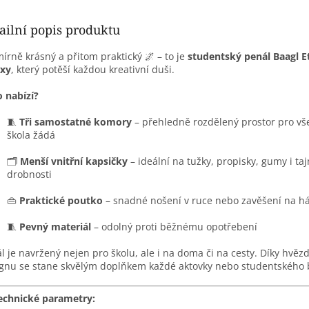
ailní popis produktu
írně krásný a přitom praktický 🌌 – to je
studentský penál Baagl E
axy
, který potěší každou kreativní duši.
 nabízí?
🧵
Tři samostatné komory
– přehledně rozdělený prostor pro vš
škola žádá
🗂️
Menší vnitřní kapsičky
– ideální na tužky, propisky, gumy i ta
drobnosti
👜
Praktické poutko
– snadné nošení v ruce nebo zavěšení na h
🧵
Pevný materiál
– odolný proti běžnému opotřebení
l je navržený nejen pro školu, ale i na doma či na cesty. Díky hvě
gnu se stane skvělým doplňkem každé aktovky nebo studentského 
echnické parametry: