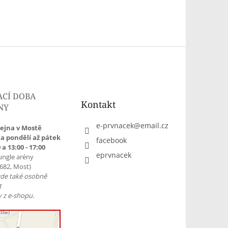
ACÍ DOBA
Kontakt
NY
e-prvnacek
@
email.cz
ejna v Mostě
a pondělí až pátek
facebook
 a 13:00 - 17:00
eprvnacek
ungle arény
1682, Most)
zde také osobně
t
 z e-shopu.