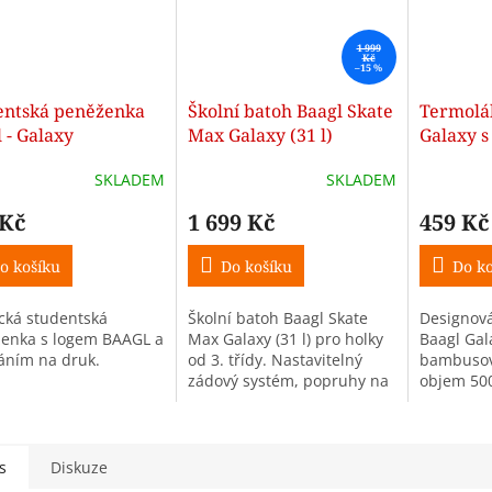
1 999
Kč
–15 %
entská peněženka
Školní batoh Baagl Skate
Termolá
 - Galaxy
Max Galaxy (31 l)
Galaxy 
víčkem –
SKLADEM
SKLADEM
 Kč
1 699 Kč
459 Kč
o košíku
Do košíku
Do ko
ická studentská
Školní batoh Baagl Skate
Designov
enka s logem BAAGL a
Max Galaxy (31 l) pro holky
Baagl Gal
áním na druk.
od 3. třídy. Nastavitelný
bambusov
zádový systém, popruhy na
objem 50
skateboard a kapsa na
nerez udrž
notebook.
studené a
g), těsníc
na cesty...
s
Diskuze