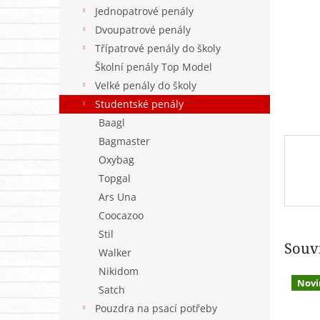
n
Jednopatrové penály
e
Dvoupatrové penály
l
Třípatrové penály do školy
Školní penály Top Model
Velké penály do školy
Studentské penály
Baagl
Bagmaster
Oxybag
Topgal
Ars Una
Coocazoo
Stil
Souvi
Walker
Nikidom
Novi
Satch
Pouzdra na psací potřeby