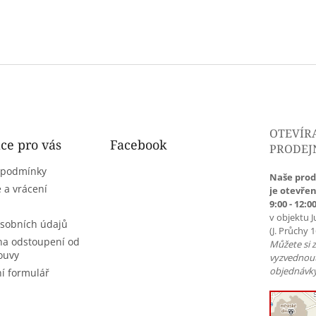
OTEVÍR
ce pro vás
Facebook
PRODEJ
 podmínky
Naše prod
 a vrácení
je otevřen
9:00 - 12:00
v objektu J
sobních údajů
(J. Průchy 
na odstoupení od
Můžete si 
ouvy
vyzvednou
objednávky
í formulář