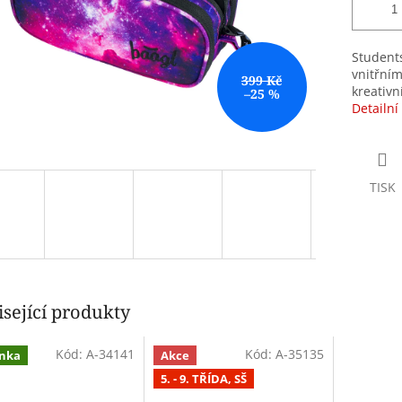
Students
vnitřním
399 Kč
kreativn
–25 %
Detailní
TISK
sející produkty
Kód:
A-34141
Kód:
A-35135
nka
Akce
5. - 9. TŘÍDA, SŠ