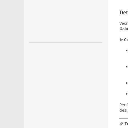
Det
Vesm
Gal
✨ Co
Pená
desi
📏 T