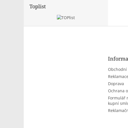
Toplist
Z
á
p
a
t
Informa
í
Obchodní
Reklamace
Doprava
Ochrana o
Formulář 
kupní sml
Reklamačn