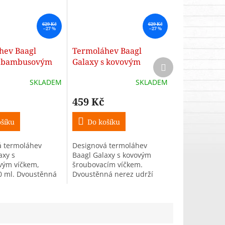
629 Kč
629 Kč
–27 %
–27 %
hev Baagl
Termoláhev Baagl
s bambusovým
Galaxy s kovovým
Další
produkt
 500 ml
víčkem – 500 ml
SKLADEM
SKLADEM
(fialová)
459 Kč
šíku
Do košíku
á termoláhev
Designová termoláhev
axy s
Baagl Galaxy s kovovým
ým víčkem,
šroubovacím víčkem.
0 ml. Dvoustěnná
Dvoustěnná nerez udrží
í teplé až 12 h a
teplé až 12 h a studené až
ž 24 h. Lehká (293
24 h. Objem 500 ml,
í, vhodná do školy i
hmotnost 293 g. Nevhodná
.
do myčky, mrazáku...