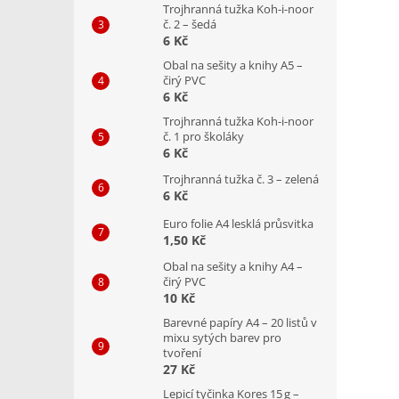
Trojhranná tužka Koh-i-noor
č. 2 – šedá
6 Kč
Obal na sešity a knihy A5 –
čirý PVC
6 Kč
Trojhranná tužka Koh-i-noor
č. 1 pro školáky
6 Kč
Trojhranná tužka č. 3 – zelená
6 Kč
Euro folie A4 lesklá průsvitka
1,50 Kč
Obal na sešity a knihy A4 –
čirý PVC
10 Kč
Barevné papíry A4 – 20 listů v
mixu sytých barev pro
tvoření
27 Kč
Lepicí tyčinka Kores 15 g –