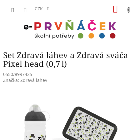
Přejít
NÁKU
na
CZK
obsah
KOŠÍK
Set Zdravá láhev a Zdravá sváča
Pixel head (0,7 l)
0550/8997425
Značka:
Zdravá lahev