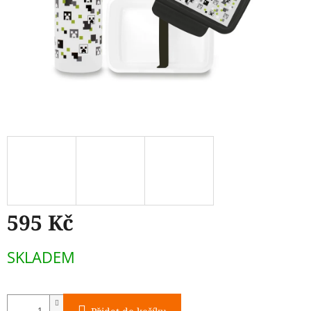
595 Kč
Měrná
SKLADEM
cena: