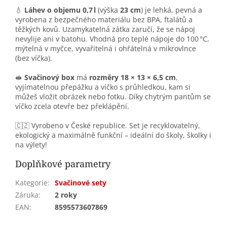
💧
Láhev o objemu 0,7 l
(výška
23 cm
) je lehká, pevná a
vyrobena z bezpečného materiálu bez BPA, ftalátů a
těžkých kovů. Uzamykatelná zátka zaručí, že se nápoj
nevylije ani v batohu. Vhodná pro teplé nápoje do 100 °C,
mýtelná v myčce, vyvařitelná i ohřátelná v mikrovlnce
(bez víčka).
🥪
Svačinový box
má
rozměry 18 × 13 × 6,5 cm
,
vyjímatelnou přepážku a víčko s průhledkou, kam si
můžeš vložit obrázek nebo fotku. Díky chytrým pantům se
víčko zcela otevře bez překlápění.
🇨🇿 Vyrobeno v České republice. Set je recyklovatelný,
ekologický a maximálně funkční – ideální do školy, školky i
na výlety!
Doplňkové parametry
Kategorie
:
Svačinové sety
Záruka
:
2 roky
EAN
:
8595573607869