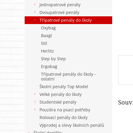
n
Jednopatrové penály
e
Dvoupatrové penály
l
Třípatrové penály do školy
Oxybag
Baagl
Stil
Herlitz
Step by Step
Ergobag
Třípatrové penály do školy -
ostatní
Školní penály Top Model
Velké penály do školy
Souvi
Studentské penály
Pouzdra na psací potřeby
Rolovací penály do školy
Výprodej a slevy školních penálů
Školní doplňky