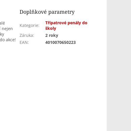
Doplňkové parametry
Třípatrové penály do
alé
Kategorie
:
školy
í nejen
íky
Záruka
:
2 roky
do akce!
EAN
:
4010070650223