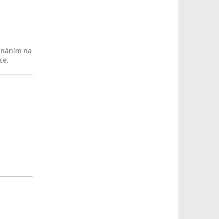
pínáním na
ce.