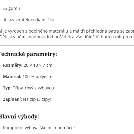
🧽 gumu
📎 uzavíratelnou kapsičku
l je vyroben z odolného materiálu a má tři přehledná patra se za
 Děti si v něm snadno udrží pořádek a vše důležité budou mít po ru
Technické parametry:
Rozměry:
20 × 13 × 7 cm
Materiál:
100 % polyester
Typ:
Třípatrový s výbavou
Zapínání:
Na zip (3 zipy)
Hlavní výhody:
Kompletní výbava školních pomůcek