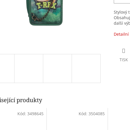
Stylový 
Obsahuje
další vý
Detailní
TISK
sející produkty
Kód:
3498645
Kód:
3504085