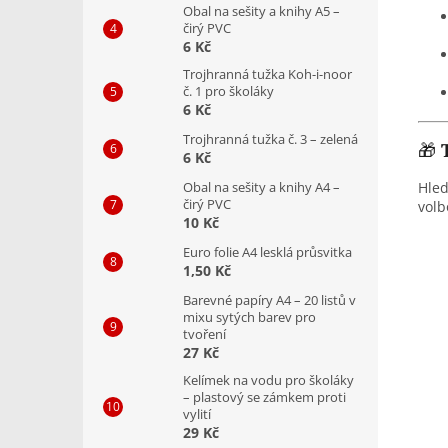
Obal na sešity a knihy A5 –
čirý PVC
6 Kč
Trojhranná tužka Koh-i-noor
č. 1 pro školáky
6 Kč
Trojhranná tužka č. 3 – zelená
🎁
6 Kč
Hled
Obal na sešity a knihy A4 –
čirý PVC
volb
10 Kč
Euro folie A4 lesklá průsvitka
1,50 Kč
Barevné papíry A4 – 20 listů v
mixu sytých barev pro
tvoření
27 Kč
Kelímek na vodu pro školáky
– plastový se zámkem proti
vylití
29 Kč