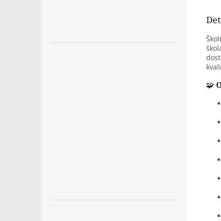
Det
Škol
škol
dost
kval
🧩
O