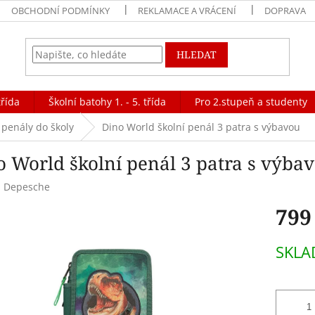
OBCHODNÍ PODMÍNKY
REKLAMACE A VRÁCENÍ
DOPRAVA
HLEDAT
třída
Školní batohy 1. - 5. třída
Pro 2.stupeň a studenty
 penály do školy
Dino World školní penál 3 patra s výbavou
o World školní penál 3 patra s výba
:
Depesche
799
Měrná
SKL
cena: