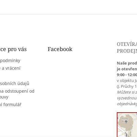
OTEVÍR
ce pro vás
Facebook
PRODEJ
 podmínky
Naše prod
 a vrácení
je otevřen
9:00 - 12:00
v objektu J
sobních údajů
(J. Průchy 
na odstoupení od
Můžete si 
ouvy
vyzvednou
objednávky
í formulář