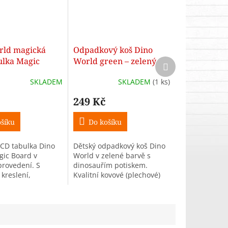
rld magická
Odpadkový koš Dino
ulka Magic
World green – zelený
Další
produkt
 modrá
dinosauří koš
SKLADEM
SKLADEM
(1 ks)
249 Kč
šíku
Do košíku
CD tabulka Dino
Dětský odpadkový koš Dino
ic Board v
World v zelené barvě s
rovedení. S
dinosauřím potiskem.
kreslení,
Kvalitní kovové (plechové)
mazáním jedním
tělo, ideální do dětského
 a rozměry 229 ×
pokoje či k psacímu stolu.
mm. Vhodná pro
Rozměry: průměr 20 cm,...
et.