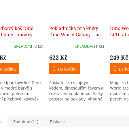
dkový koš Dino
Pokladnička pro kluky
Dino Wo
d blue – modrý
Dino World Galaxy – na
LCD tab
auří koš
číselný kód se zvukem a
Board –
SKLADEM
(2 ks)
SKLADEM
(1 ks)
světlem
 Kč
622 Kč
249 Kč
o košíku
Do košíku
Do ko
ý odpadkový koš Dino
Pokladnička s tajným
Magická L
 v modré barvě s
kódem, dinosauřím řevem a
World Mag
auřím potiskem.
rozsvícenou planetou. Velký
modrém p
ní plechové (kovové)
prostor na poklady. Vhodná
perem na 
ení, ideální k
pro všechny fanoušky
snadným 
mu stolu i do
dinosaurů.
tlačítkem
íčku. Rozměry: průměr
149 × 9 
 výška...
děti od 5 l
s
Podobné (11)
Diskuze