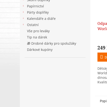
Papírnictví
Párty doplňky
Kalendáře a diáře
Odpa
Ostatní
Worl
Vše pro leváky
dinos
Tip na dárek
🎁 Drobné dárky pro spolužáky
249
Dárkové kupóny
D
Dětsk
World
dinos
Kvalit
proved
psací
pokoj
20 cm,
Popi