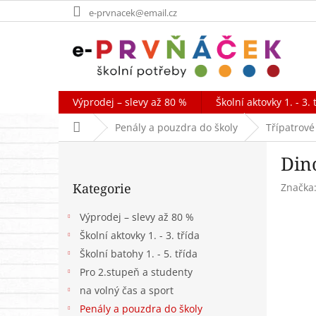
Přejít
e-prvnacek@email.cz
na
obsah
Výprodej – slevy až 80 %
Školní aktovky 1. - 3. 
Domů
Penály a pouzdra do školy
Třípatrové
P
Din
o
Přeskočit
s
Kategorie
Značka
kategorie
t
r
Výprodej – slevy až 80 %
a
Školní aktovky 1. - 3. třída
n
Školní batohy 1. - 5. třída
n
í
Pro 2.stupeň a studenty
p
na volný čas a sport
a
Penály a pouzdra do školy