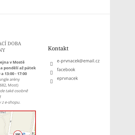
ACÍ DOBA
Kontakt
NY
e-prvnacek
@
email.cz
ejna v Mostě
a pondělí až pátek
facebook
 a 13:00 - 17:00
eprvnacek
ungle arény
1682, Most)
zde také osobně
t
 z e-shopu.