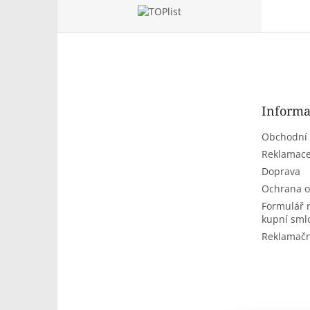
Z
á
p
a
t
Informa
í
Obchodní
Reklamace
Doprava
Ochrana o
Formulář 
kupní sml
Reklamačn