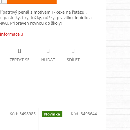
třípatrový penál s motivem T-Rexe na řetězu .
 pastelky, fixy, tužky, nůžky, pravítko, lepidlo a
bavu. Připraven rovnou do školy!
 informace
ZEPTAT SE
HLÍDAT
SDÍLET
Kód:
3498985
Kód:
3498644
Novinka