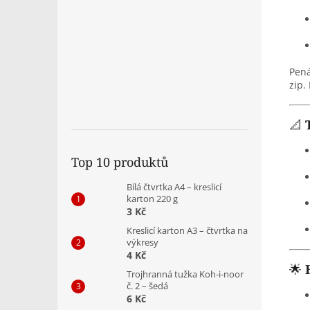
Pená
zip.
📐
Top 10 produktů
Bílá čtvrtka A4 – kreslicí
karton 220 g
3 Kč
Kreslicí karton A3 – čtvrtka na
výkresy
4 Kč
🌟
Trojhranná tužka Koh-i-noor
č. 2 – šedá
6 Kč