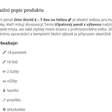
ailní popis produktu
ní penál
Dino World 6 – T-Rex na řetězu
🦖 je ideální volbou pro m
áky, kteří milují dinosaury! Tento
třípatrový penál s výbavou
nabíz
atek místa, ale také stylový motiv dravce z prehistorického světa. D
itnímu zpracování a kompletní školní výbavě je připraven okamžitě 
bsahuje:
🖍️ 18 pastelek
🖊️ 18 fixů
✏️ 2 tužky
✂️ nůžky
🧴 lepidlo
📏 pravítko
🔄 ořezávátko