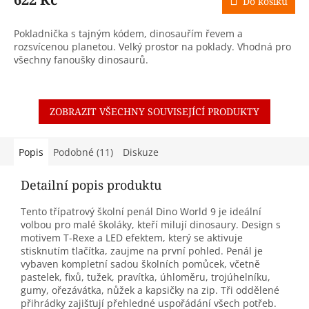
Do košíku
Pokladnička s tajným kódem, dinosauřím řevem a
rozsvícenou planetou. Velký prostor na poklady. Vhodná pro
všechny fanoušky dinosaurů.
ZOBRAZIT VŠECHNY SOUVISEJÍCÍ PRODUKTY
Popis
Podobné (11)
Diskuze
Detailní popis produktu
Tento třípatrový školní penál Dino World 9 je ideální
volbou pro malé školáky, kteří milují dinosaury.
Design s
motivem T-Rexe a LED efektem, který se aktivuje
stisknutím tlačítka, zaujme na první pohled.
Penál je
vybaven kompletní sadou školních pomůcek, včetně
pastelek, fixů, tužek, pravítka, úhloměru, trojúhelníku,
gumy, ořezávátka, nůžek a kapsičky na zip.
Tři oddělené
přihrádky zajišťují přehledné uspořádání všech potřeb.