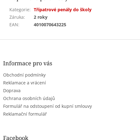
Kategorie
:
Třípatrové penály do školy
Záruka
:
2 roky
EAN
:
4010070643225
Z
á
p
a
Informace pro vás
t
Obchodní podmínky
í
Reklamace a vrácení
Doprava
Ochrana osobních údajů
Formulář na odstoupení od kupní smlouvy
Reklamační formulář
Facebook