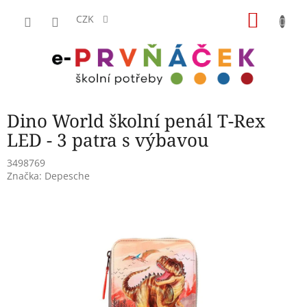
Přejít
NÁKU
na
CZK
obsah
KOŠÍK
Dino World školní penál T-Rex
LED - 3 patra s výbavou
3498769
Značka:
Depesche