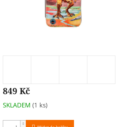
849 Kč
Měrná
SKLADEM
(1 ks)
cena: