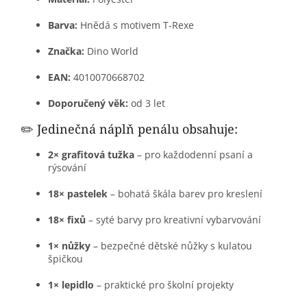
Barva:
Hnědá s motivem T-Rexe
Značka:
Dino World
EAN:
4010070668702
Doporučený věk:
od 3 let
✏️ Jedinečná náplň penálu obsahuje:
2× grafitová tužka
– pro každodenní psaní a
rýsování
18× pastelek
– bohatá škála barev pro kreslení
18× fixů
– syté barvy pro kreativní vybarvování
1× nůžky
– bezpečné dětské nůžky s kulatou
špičkou
1× lepidlo
– praktické pro školní projekty