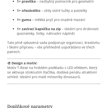
1× pravítko
– nezbytný pomocník pro geometrii
1× ořezávátko
– vždy ostré tužky a pastelky
1× guma
– měkká pryž pro snadné mazání
1× zavírací kapsička na zip
– ideální pro drobnosti
(poznámky, lístky, náhradní náplně)
Tato plně vybavená sada podporuje organizaci, kreativitu
i školní přípravu – vše přehledně uspořádáno ve třech
patrech.
🎨 Design a motiv:
Motiv T-Rexe na hnědém podkladu s LED efektem, který
se aktivuje stisknutím tlačítka, dodává penálu atraktivní
vzhled.
Ideální pro malé milovníky dinosaurů.
Doplňkové parametry