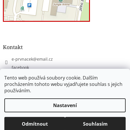
Kontakt
e-prvnacek
@
email.cz
facebook
eprvnacek
Tento web používá soubory cookie. Dalším
procházením tohoto webu vyjadřujete souhlas s jejich
používáním.
Vytvořil Shoptet
Nastavení
Copyright 2026
www.e-prvnacek.cz
. Všechna práva
Odmítnout
Souhlasím
vyhrazena.