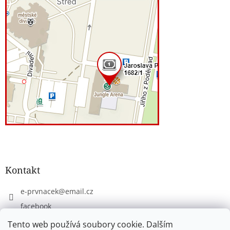
Kontakt
e-prvnacek
@
email.cz
facebook
eprvnacek
Tento web používá soubory cookie. Dalším