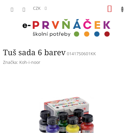
Přejít
NÁKU
na
CZK
obsah
KOŠÍK
Tuš sada 6 barev
01417S0601KK
Značka:
Koh-i-noor