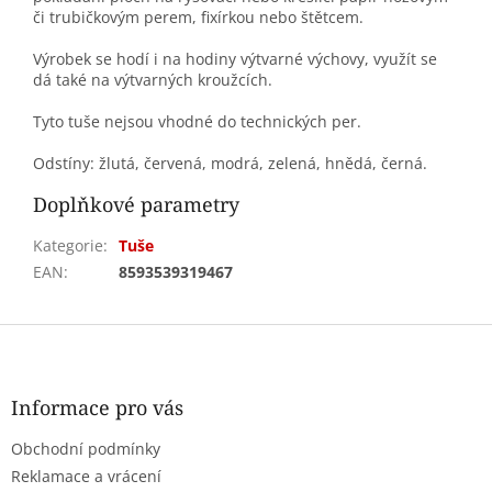
či trubičkovým perem, fixírkou nebo štětcem.
Výrobek se hodí i na hodiny výtvarné výchovy, využít se
dá také na výtvarných kroužcích.
Tyto tuše nejsou vhodné do technických per.
Odstíny: žlutá, červená, modrá, zelená, hnědá, černá.
Doplňkové parametry
Kategorie
:
Tuše
EAN
:
8593539319467
Z
á
p
a
Informace pro vás
t
Obchodní podmínky
í
Reklamace a vrácení