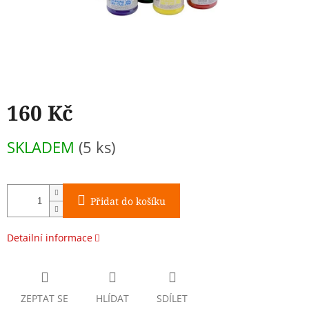
160 Kč
Měrná
SKLADEM
(5 ks)
cena:
Přidat do košíku
Detailní informace
ZEPTAT SE
HLÍDAT
SDÍLET