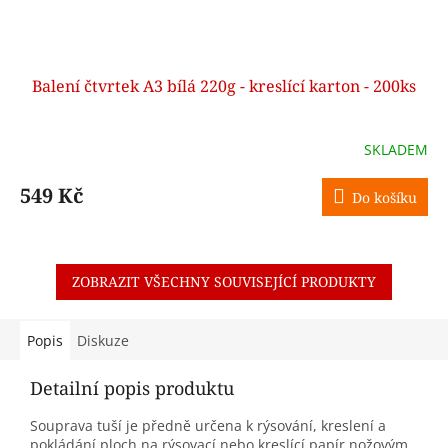
Balení čtvrtek A3 bílá 220g - kreslící karton - 200ks
SKLADEM
549 Kč
Do košíku
ZOBRAZIT VŠECHNY SOUVISEJÍCÍ PRODUKTY
Popis
Diskuze
Detailní popis produktu
Souprava tuší je předně určena k rýsování, kreslení a
pokládání ploch na rýsovací nebo kreslící papír nožovým