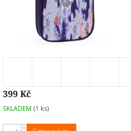
399 Kč
Měrná
SKLADEM
(1 ks)
cena: