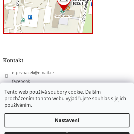
Kontakt
e-prvnacek
@
email.cz
facebook
eprvnacek
Tento web používá soubory cookie. Dalším
procházením tohoto webu vyjadřujete souhlas s jejich
používáním.
Vytvořil Shoptet
Nastavení