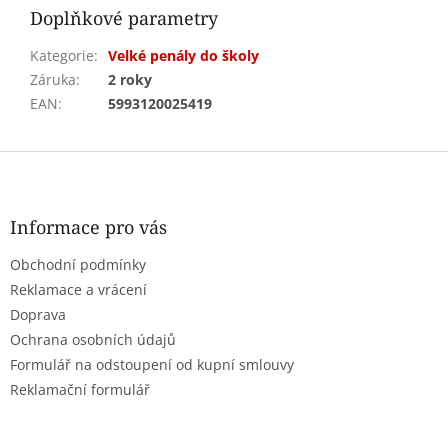
Doplňkové parametry
Kategorie
:
Velké penály do školy
Záruka
:
2 roky
EAN
:
5993120025419
Z
á
p
a
Informace pro vás
t
Obchodní podmínky
í
Reklamace a vrácení
Doprava
Ochrana osobních údajů
Formulář na odstoupení od kupní smlouvy
Reklamační formulář