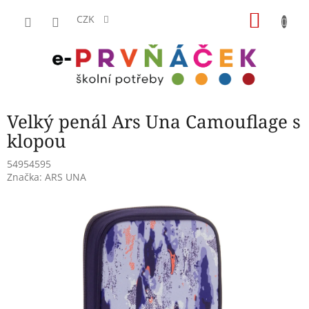
Přejít
NÁKU
na
CZK
obsah
KOŠÍK
Velký penál Ars Una Camouflage s
klopou
54954595
Značka:
ARS UNA