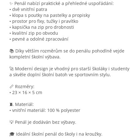
✨ Penál nabízí praktické a přehledné uspořádání:
• dvě vnitřní patra
• klopa s poutky na pastelky a propisky
• prostor pro fixy, tužky i pravítko
• kapsička na zip pro drobnosti
• kvalitní zip po obvodu
• pevné a odolné zpracování
📚 Díky větším rozměrům se do penálu pohodlně vejde
kompletní školní výbava.
🚀 Moderní design je vhodný pro starší školáky i studenty
a skvěle doplní školní batoh ve sportovním stylu.
📏 Rozměry:
• 23 × 16 × 5 cm
🧵 Materiál:
• vnitřní materiál: 100 % polyester
💡 Penál je dodáván bez výbavy.
🎓 Ideální školní penál do školy i na kroužky.