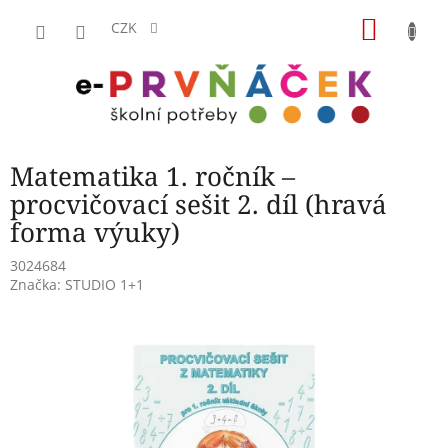
Přejít
NÁKU
na
CZK
obsah
KOŠÍK
Matematika 1. ročník –
procvičovací sešit 2. díl (hravá
forma výuky)
3024684
Značka:
STUDIO 1+1