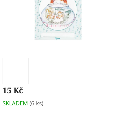
15 Kč
Měrná
SKLADEM
(6 ks)
cena: