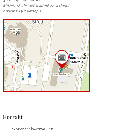
(J. Průchy 1682, Most)
Můžete si zde také osobně vyzvednout
objednávky z e-shopu.
Kontakt
e-prvnacek
@
email.cz