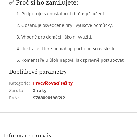
✅ Proč si ho zamilujete:
Podporuje samostatnost dítěte při učení.
Obsahuje osvědčené hry i výukové pomůcky.
Vhodný pro domácí i školní využití.
Ilustrace, které pomáhají pochopit souvislosti.
Komentáře u úloh napoví, jak správně postupovat.
Doplňkové parametry
Kategorie
:
Procvičovací sešity
Záruka
:
2 roky
EAN
:
9788090198692
Z
á
p
a
Informace pro vás