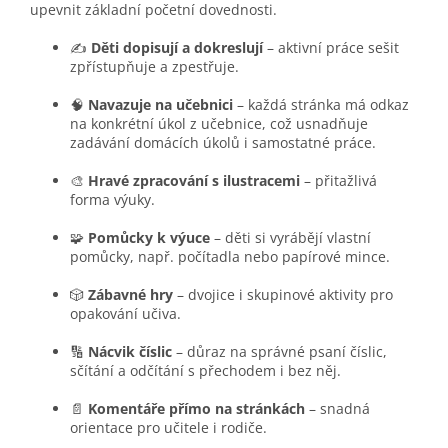
upevnit základní početní dovednosti.
✍️
Děti dopisují a dokreslují
– aktivní práce sešit
zpřístupňuje a zpestřuje.
🧠
Navazuje na učebnici
– každá stránka má odkaz
na konkrétní úkol z učebnice, což usnadňuje
zadávání domácích úkolů i samostatné práce.
🎨
Hravé zpracování s ilustracemi
– přitažlivá
forma výuky.
🧩
Pomůcky k výuce
– děti si vyrábějí vlastní
pomůcky, např. počítadla nebo papírové mince.
🎲
Zábavné hry
– dvojice i skupinové aktivity pro
opakování učiva.
🔢
Nácvik číslic
– důraz na správné psaní číslic,
sčítání a odčítání s přechodem i bez něj.
📄
Komentáře přímo na stránkách
– snadná
orientace pro učitele i rodiče.