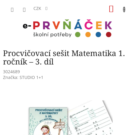
Přejít
NÁKU
na
CZK
obsah
KOŠÍK
Procvičovací sešit Matematika 1.
ročník – 3. díl
3024689
Značka:
STUDIO 1+1