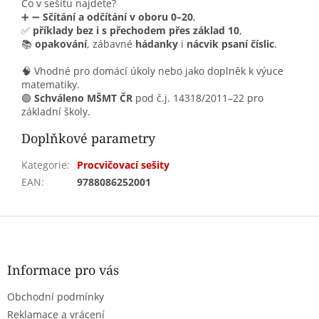
Co v sešitu najdete?
➕ ➖
Sčítání a odčítání v oboru 0–20
,
✅
příklady bez i s přechodem přes základ 10
,
📚
opakování
, zábavné
hádanky
i
nácvik psaní číslic
.
🧠 Vhodné pro domácí úkoly nebo jako doplněk k výuce
matematiky.
🟢
Schváleno MŠMT ČR
pod č.j. 14318/2011–22 pro
základní školy.
Doplňkové parametry
Kategorie
:
Procvičovací sešity
EAN
:
9788086252001
Z
á
p
a
Informace pro vás
t
Obchodní podmínky
í
Reklamace a vrácení