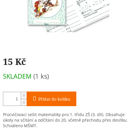
15 Kč
Měrná
SKLADEM
(1 ks)
cena:
Přidat do košíku
Procvičovací sešit matematiky pro 1. třídu ZŠ (3. díl). Obsahuje
úkoly na sčítání a odčítání do 20, včetně přechodu přes desítku.
Schváleno MŠMT.