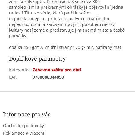
zimě si zalyžujte v Krkonoších. S více než 300
samolepkami a překrásnými obrázky je objevování jedna
radost! Titul ze série, která patří k našim
nejprodávanějším, přibližuje malým čtenářům tím
nejjednodušším a zároveň hravým způsobem něco z
kultury naší země a představuje jim známá místa a české
památky.
obálka 450 g/m2, vnitřní strany 170 g/,m2, natíraný mat
Doplňkové parametry
Kategorie
:
Zábavné sešity pro děti
EAN
:
9788088344858
Z
á
p
a
Informace pro vás
t
Obchodní podmínky
í
Reklamace a vrácení