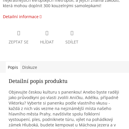
nejkrásnějších evropských metropolí, a jejich známá zákoutí,
která mohou doplnit 300 kouzelnými samolepkami!
Detailní informace
ZEPTAT SE
HLÍDAT
SDÍLET
Popis
Diskuze
Detailní popis produktu
Objevujte českou kulturu s panenkou! Anebo byste raději
jako průvodkyni po vlasti zvolili Aničku, Adélku, případně
Viktorku? Vyberte si panenku podle vlastního vkusu -
každá z nich vás vezme na nejznámější místa našeho
hlavního města Prahy, navštívíte spolu folklorní
vystoupení, ples, podniknete túru, výlet na pohádkový
zámek Hluboká, budete kempovat u Máchova jezera a v