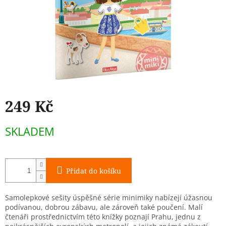
249 Kč
Měrná
SKLADEM
cena:
Přidat do košíku
Samolepkové sešity úspěšné série minimiky nabízejí úžasnou
podívanou, dobrou zábavu, ale zároveň také poučení. Malí
čtenáři prostřednictvím této knížky poznají Prahu, jednu z