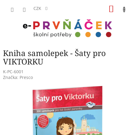
Přejít
NÁKU
na
CZK
obsah
KOŠÍK
Kniha samolepek - Šaty pro
VIKTORKU
K-PC-6001
Značka:
Presco