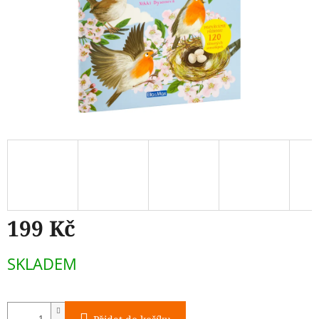
199 Kč
Měrná
SKLADEM
cena: