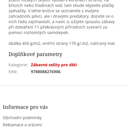
březích nebo hladinách vod, tam všude objevíte ptáčky
zpěváčky. V téhle knížce se seznámíte s malými
zahradními pěvci, ale i dravými predátory, dozvíte se o
nich řadu zajímavostí, a navíc si užijete spoustu zábavy
při dotváření 11 překrásných přírodních scenerií za
pomoci roztomilých samolepek.
obálka 450 g/m2, vnitřní strany 170 g/,m2, natíraný mat
Doplňkové parametry
Kategorie
:
Zábavné sešity pro děti
EAN
:
9788088276906
Z
á
p
a
Informace pro vás
t
Obchodní podmínky
í
Reklamace a vrácení