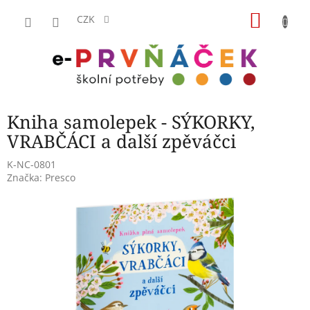
Přejít
NÁKU
na
CZK
obsah
KOŠÍK
Kniha samolepek - SÝKORKY,
VRABČÁCI a další zpěváčci
K-NC-0801
Značka:
Presco