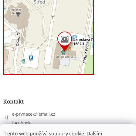
Kontakt
e-prvnacek
@
email.cz
facebook
eprvnacek
Tento web používá soubory cookie. Dalším