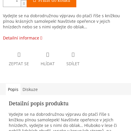
Přidat do košíku
Vydejte se na dobrodružnou výpravu do ptačí říše s knížkou
plnou krásných samolepek! Navštivte opeřence v jejich
hnízdech nebo se s nimi vydejte do oblak…
Detailní informace
ZEPTAT SE
HLÍDAT
SDÍLET
Popis
Diskuze
Detailní popis produktu
Vydejte se na dobrodružnou výpravu do ptačí říše s
knížkou plnou samolepek! Navštivte opeřence v jejich
hnízdech, vydejte se s nimi do oblak… Hluboko v lese či
poblíž lidských obydlí, vysoko v korunách stromů, na