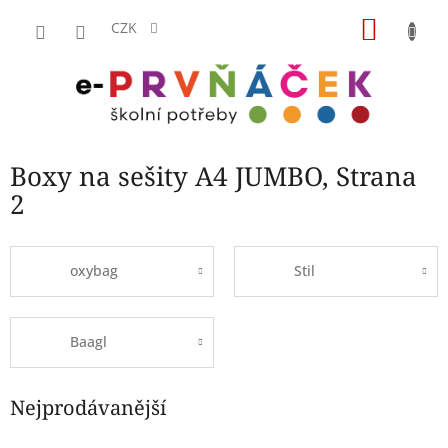
Přejít
NÁKU
na
CZK
obsah
KOŠÍK
Boxy na sešity A4 JUMBO
, Strana
2
oxybag
Stil
Baagl
Nejprodávanější