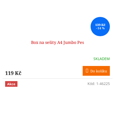
139 Kč
–14 %
Box na sešity A4 Jumbo Pes
SKLADEM
Do košíku
119 Kč
Kód:
1-46225
Akce