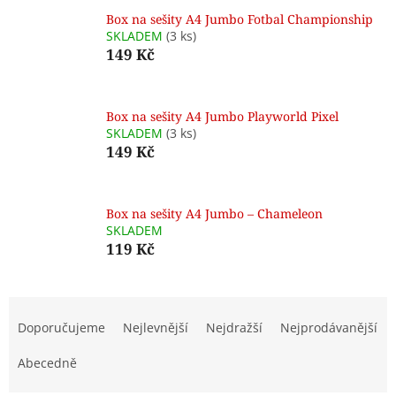
Box na sešity A4 Jumbo Fotbal Championship
SKLADEM
(3 ks)
149 Kč
Box na sešity A4 Jumbo Playworld Pixel
SKLADEM
(3 ks)
149 Kč
Box na sešity A4 Jumbo – Chameleon
SKLADEM
119 Kč
Ř
a
Doporučujeme
Nejlevnější
Nejdražší
Nejprodávanější
z
e
Abecedně
n