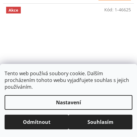
Kód:
1-46625
Akce
Tento web používá soubory cookie. Dalším
procházením tohoto webu vyjadřujete souhlas s jejich
149 Kč
používáním.
–33 %
Nastavení
Box na sešity Jumbo A4 - OXY GO Fashion 2025
Odmítnout
Souhlasím
SKLADEM
(5 ks)