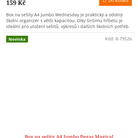
Do košíku
159 Kč
Box na sešity A4 Jumbo Wednesday je praktický a odolný
školní organizér s větší kapacitou. Díky širšímu hřbetu je
ideální pro uložení sešitů, výkresů i dalších školních potřeb.
Kód:
8-79526
Novinka
Box na sešity A4 Jumbo Pegas Magical