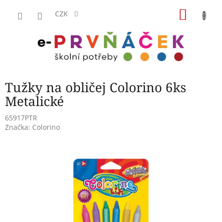
Přejít
NÁKU
na
CZK
obsah
KOŠÍK
Tužky na obličej Colorino 6ks
Metalické
65917PTR
Značka:
Colorino