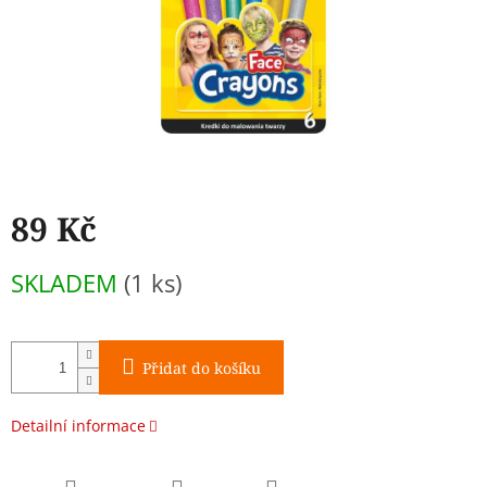
89 Kč
Měrná
SKLADEM
(1 ks)
cena:
Přidat do košíku
Detailní informace