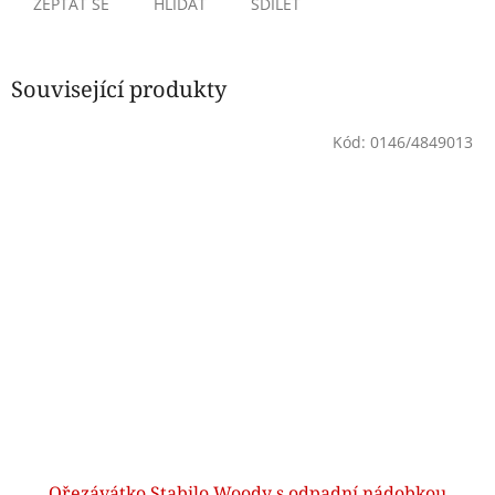
ZEPTAT SE
HLÍDAT
SDÍLET
Související produkty
Kód:
0146/4849013
Ořezávátko Stabilo Woody s odpadní nádobkou