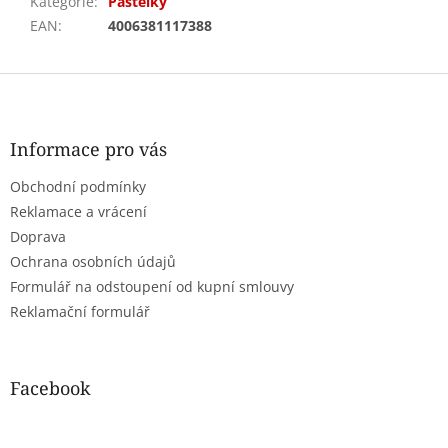
Kategorie
:
Pastelky
EAN
:
4006381117388
Z
á
p
a
Informace pro vás
t
Obchodní podmínky
í
Reklamace a vrácení
Doprava
Ochrana osobních údajů
Formulář na odstoupení od kupní smlouvy
Reklamační formulář
Facebook