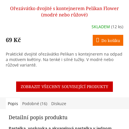
Ořezávátko dvojité s kontejnerem Pelikan Flower
(modré nebo růžové)
SKLADEM
(12 ks)
69 Kč
Do košíku
Praktické dvojité ořezávátko Pelikan s kontejnerem na odpad
a motivem květiny. Na tenké i silné tužky. V modré nebo
růžové variantě.
ZOBRAZIT VŠECHNY SOUVISEJÍCÍ PRODUKTY
Popis
Podobné (16)
Diskuze
Detailní popis produktu
Pastelka, voskovka a akvarelová pastelka v jednom.