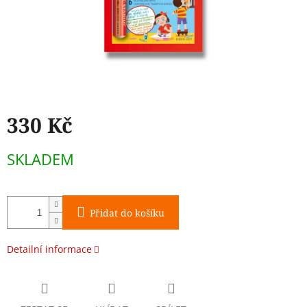
330 Kč
Měrná
SKLADEM
cena:
Přidat do košíku
Detailní informace