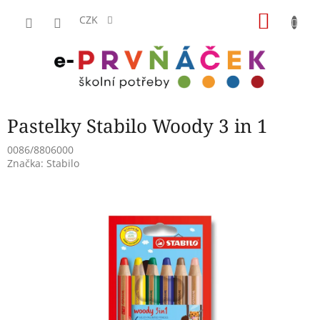
Přejít
NÁKU
na
CZK
obsah
KOŠÍK
Pastelky Stabilo Woody 3 in 1
0086/8806000
Značka:
Stabilo