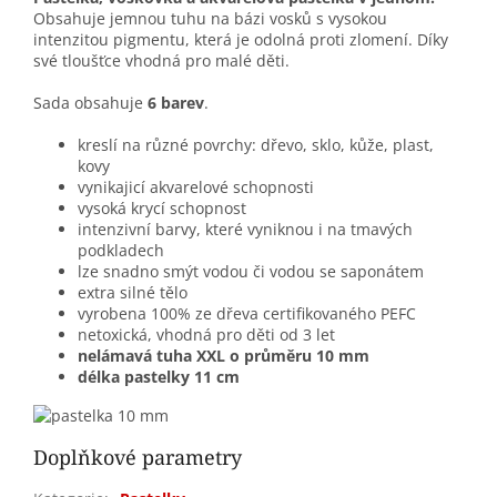
Obsahuje jemnou tuhu na bázi vosků s vysokou
intenzitou pigmentu, která je odolná proti zlomení. Díky
své tloušťce vhodná pro malé děti.
Sada obsahuje
6 barev
.
kreslí na různé povrchy: dřevo, sklo, kůže, plast,
kovy
vynikajicí akvarelové schopnosti
vysoká krycí schopnost
intenzivní barvy, které vyniknou i na tmavých
podkladech
lze snadno smýt vodou či vodou se saponátem
extra silné tělo
vyrobena 100% ze dřeva certifikovaného PEFC
netoxická, vhodná pro děti od 3 let
nelámavá tuha XXL o průměru 10 mm
délka pastelky 11 cm
Doplňkové parametry