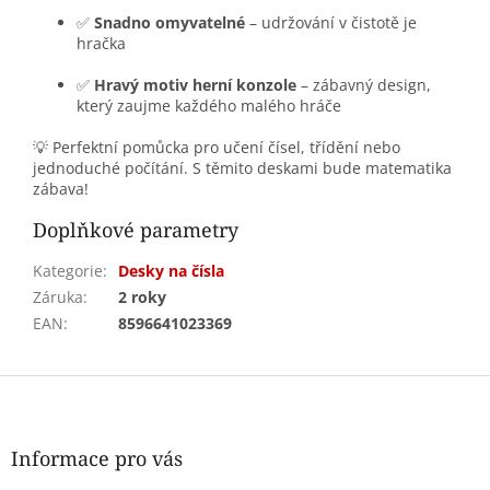
✅
Snadno omyvatelné
– udržování v čistotě je
hračka
✅
Hravý motiv herní konzole
– zábavný design,
který zaujme každého malého hráče
💡 Perfektní pomůcka pro učení čísel, třídění nebo
jednoduché počítání. S těmito deskami bude matematika
zábava!
Doplňkové parametry
Kategorie
:
Desky na čísla
Záruka
:
2 roky
EAN
:
8596641023369
Z
á
p
a
Informace pro vás
t