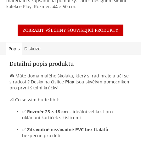
materiálu s kapsami na pomůcky. Ladí s designem školní
kolekce Play. Rozměr: 44 × 50 cm.
ZOBRAZIT VŠECHNY SOUVISEJÍCÍ PRODUKTY
Popis
Diskuze
Detailní popis produktu
🎮 Máte doma malého školáka, který si rád hraje a učí se
s radostí? Desky na číslice
Play
jsou skvělým pomocníkem
pro první školní krůčky!
📐 Co se vám bude líbit:
✅
Rozměr 25 × 18 cm
– ideální velikost pro
ukládání kartiček s číslicemi
✅
Zdravotně nezávadné PVC bez ftalátů
–
bezpečné pro děti