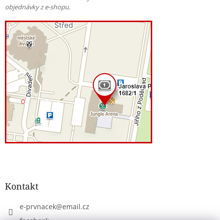
objednávky z e-shopu.
Kontakt
e-prvnacek
@
email.cz