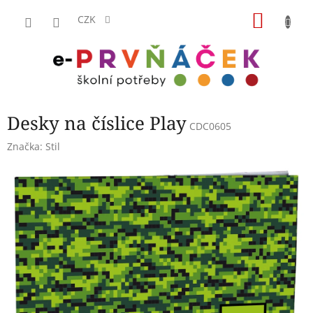
Přejít
NÁKU
na
CZK
obsah
KOŠÍK
Desky na číslice Play
CDC0605
Značka:
Stil