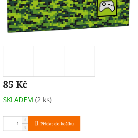
85 Kč
Měrná
SKLADEM
(2 ks)
cena:
Přidat do košíku