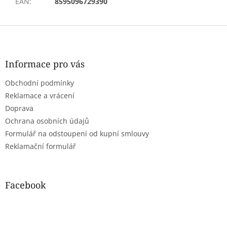
EAN
:
8595096729390
Z
á
p
a
Informace pro vás
t
Obchodní podmínky
í
Reklamace a vrácení
Doprava
Ochrana osobních údajů
Formulář na odstoupení od kupní smlouvy
Reklamační formulář
Facebook