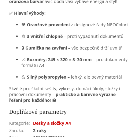
oranžová barva
navíc dodá vaší výbavě energii a styl!
✅
Hlavní výhody:
🧡
Oranžové provedení
z designové řady NEOColori
📎
3 vnitřní chlopně
– proti vypadnutí dokumentů
🔒
Gumička na zavření
– vše bezpečně drží uvnitř
📐
Rozměry: 249 × 320 × 5–30 mm
– pro dokumenty
formátu A4
💪
Silný polypropylen
– lehký, ale pevný materiál
Skvělé pro školní sešity, výkresy, domácí úkoly, složky i
pracovní dokumenty –
praktické a barevně výrazné
řešení pro každého
! 🏫
Doplňkové parametry
Kategorie
:
Desky a složky A4
Záruka
:
2 roky