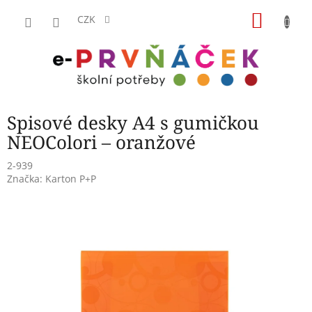
Přejít
NÁKU
na
CZK
obsah
KOŠÍK
Spisové desky A4 s gumičkou
NEOColori – oranžové
2-939
Značka:
Karton P+P