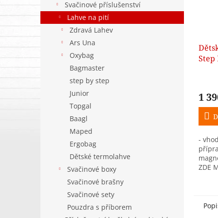
Svačinové příslušenství
Lahve na pití
Zdravá Lahev
Ars Una
Děts
Oxybag
Step
Bagmaster
Troj
bare
step by step
Junior
1 39
Topgal
D
Baagl
Maped
- vho
Ergobag
přípr
Dětské termolahve
magne
ZDE M
Svačinové boxy
Svačinové brašny
Svačinové sety
Popi
Pouzdra s příborem