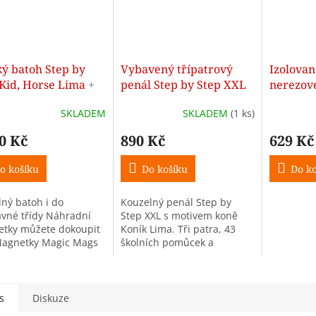
ký batoh Step by
Vybavený třípatrový
Izolovan
 Kid, Horse Lima
+
penál Step by Step XXL
nerezové 
hranné pastelky 12
Koník Lima
Horse L
SKLADEM
SKLADEM
(1 ks)
v - ZDARMA
0 Kč
890 Kč
629 Kč
o košíku
Do košíku
Do ko
dný batoh i do
Kouzelný penál Step by
avné třídy Náhradní
Step XXL s motivem koně
tky můžete dokoupit
Koník Lima. Tři patra, 43
agnetky Magic Mags
školních pomůcek a
ekologický materiál z
recyklovaných PET lahví.
s
Diskuze