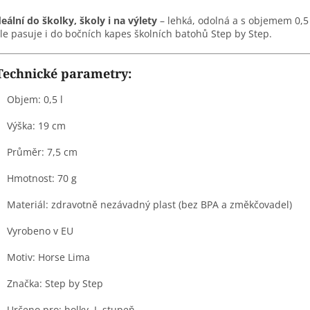
deální do školky, školy i na výlety
– lehká, odolná a s objemem 0,5 
le pasuje i do bočních kapes školních batohů Step by Step.
Technické parametry:
Objem: 0,5 l
Výška: 19 cm
Průměr: 7,5 cm
Hmotnost: 70 g
Materiál: zdravotně nezávadný plast (bez BPA a změkčovadel)
Vyrobeno v EU
Motiv: Horse Lima
Značka: Step by Step
Určeno pro: holky, I. stupeň