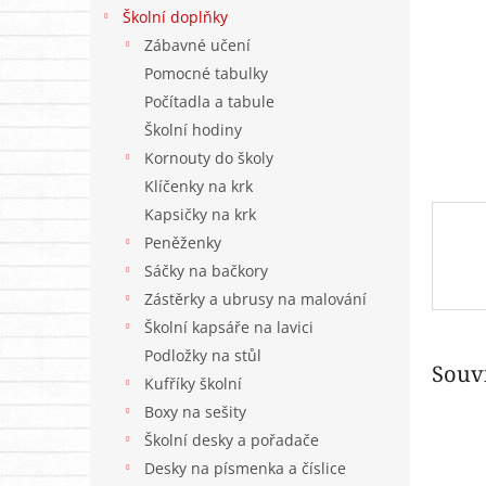
n
Školní doplňky
e
Zábavné učení
l
Pomocné tabulky
Počítadla a tabule
Školní hodiny
Kornouty do školy
Klíčenky na krk
Kapsičky na krk
Peněženky
Sáčky na bačkory
Zástěrky a ubrusy na malování
Školní kapsáře na lavici
Podložky na stůl
Souvi
Kufříky školní
Boxy na sešity
Školní desky a pořadače
Desky na písmenka a číslice