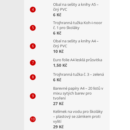
Obal na sešity a knihy A5 –
čirý PVC
6 Kč
Trojhranná tužka Koh-i-noor
č. 1 pro školáky
6 Kč
Obal na sešity a knihy A4 –
čirý PVC
10 Kč
Euro folie A4 lesklá průsvitka
1,50 Kč
Trojhranná tužka č. 3 – zelená
6 Kč
Barevné papíry A4 – 20 listů v
mixu sytých barev pro
tvoření
27 Kč
Kelímek na vodu pro školáky
– plastový se zámkem proti
vylití
29 Kč