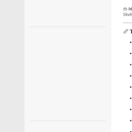
👜
I
Skvě
📏