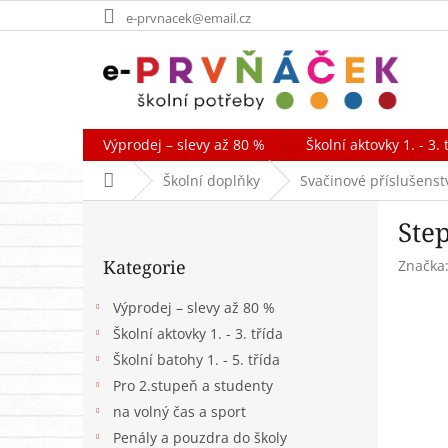
Přejít
e-prvnacek@email.cz
na
obsah
Výprodej – slevy až 80 %
Školní aktovky 1. - 3. 
Domů
Školní doplňky
Svačinové příslušenst
P
Step
o
Přeskočit
s
Kategorie
Značka
kategorie
t
r
Výprodej – slevy až 80 %
a
Školní aktovky 1. - 3. třída
n
Školní batohy 1. - 5. třída
n
í
Pro 2.stupeň a studenty
p
na volný čas a sport
a
Penály a pouzdra do školy