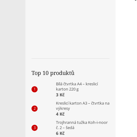
Top 10 produktů
Bílá čtvrtka A4 – kreslicí
karton 220 g
3 Kč
Kreslicí karton A3 – čtvrtka na
výkresy
4 Kč
Trojhranná tužka Koh-i-noor
č. 2 – šedá
6 Kč