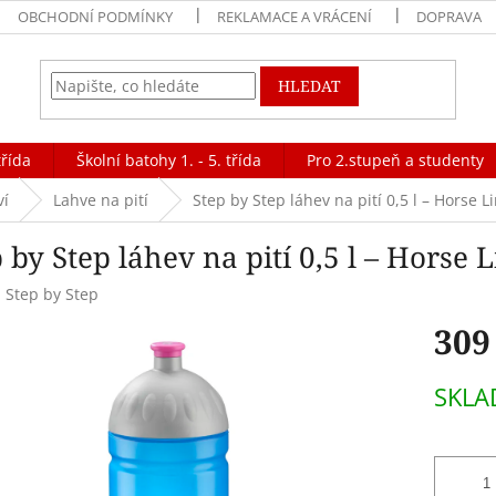
OBCHODNÍ PODMÍNKY
REKLAMACE A VRÁCENÍ
DOPRAVA
HLEDAT
třída
Školní batohy 1. - 5. třída
Pro 2.stupeň a studenty
ví
Lahve na pití
Step by Step láhev na pití 0,5 l – Horse L
 by Step láhev na pití 0,5 l – Horse 
:
Step by Step
309
Měrná
SKLA
cena: