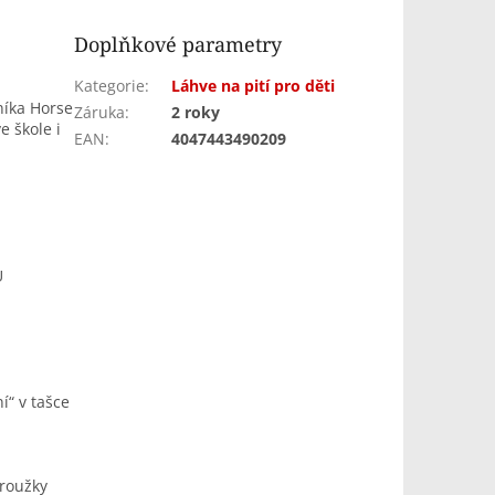
Doplňkové parametry
Kategorie
:
Láhve na pití pro děti
níka Horse
Záruka
:
2 roky
e škole i
EAN
:
4047443490209
U
í“ v tašce
kroužky