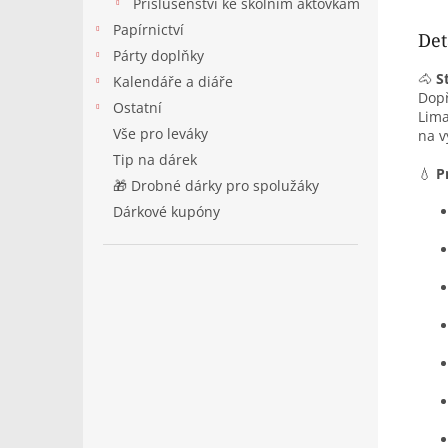
Příslušenství ke školním aktovkám
Papírnictví
Det
Párty doplňky
🐴
S
Kalendáře a diáře
Dopř
Ostatní
Lima
Vše pro leváky
na v
Tip na dárek
💧
P
🎁 Drobné dárky pro spolužáky
Dárkové kupóny