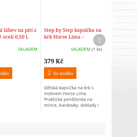
á láhev na pití z
Step by Step kapsička na
oceli 0,50 l,
krk Horse Lima –
Další
produkt
ima
peněženka pro děti
SKLADEM
SKLADEM
(1 ks)
379 Kč
šíku
Do košíku
Dětská kapsička na krk s
motivem Horse Lima.
Praktická peněženka na
mince, bankovky, doklady i
klíče. Bezpečnostní
zapínání a ekologické
zpracování.