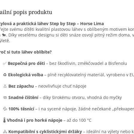
ailní popis produktu
tylová a praktická láhev Step by Step – Horse Lima
ejte svému dítěti kvalitní plastovou láhev s oblíbeným motivem ko
 🐎. Díky veselému designu si děti snáze osvojí pitný režim doma, v
ýletě.
roč si tuto láhev oblíbíte?
✅
Bezpečná pro děti
– bez škodlivin, změkčovadel a Bisfenolu
♻️
Ekologická volba
– plně recyklovatelný materiál, vyrobeno v E
👃
Bez zápachu
– neovlivňuje chuť nápoje
🧼
Snadné čištění
– díky širokému otvoru, vhodná do myčky
💦
100% těsnící
– i na sycené nápoje, žádné nečekané „překvapen
🌡️
Vhodná i pro horké nápoje
– až do 100 °C
🚴
Kompatibilní s cyklistickými držáky
– ideální na výlety nebo 