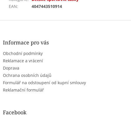
EAN
:
4047443510914
Z
á
p
a
Informace pro vás
t
Obchodní podmínky
í
Reklamace a vrácení
Doprava
Ochrana osobních údajů
Formulář na odstoupení od kupní smlouvy
Reklamační formulář
Facebook