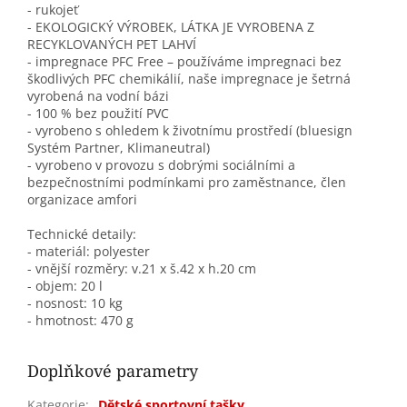
- rukojeť
- EKOLOGICKÝ VÝROBEK, LÁTKA JE VYROBENA Z
RECYKLOVANÝCH PET LAHVÍ
- impregnace PFC Free – používáme impregnaci bez
škodlivých PFC chemikálií, naše impregnace je šetrná
vyrobená na vodní bázi
- 100 % bez použití PVC
- vyrobeno s ohledem k životnímu prostředí (bluesign
Systém Partner, Klimaneutral)
- vyrobeno v provozu s dobrými sociálními a
bezpečnostními podmínkami pro zaměstnance, člen
organizace amfori
Technické detaily:
- materiál: polyester
- vnější rozměry: v.21 x š.42 x h.20 cm
- objem: 20 l
- nosnost: 10 kg
- hmotnost: 470 g
Doplňkové parametry
Kategorie
:
Dětské sportovní tašky