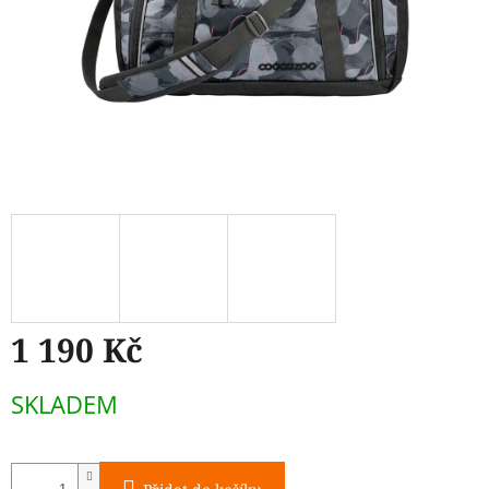
1 190 Kč
Měrná
SKLADEM
cena: