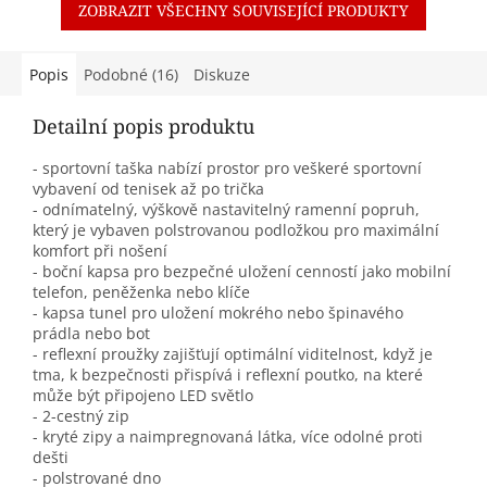
ZOBRAZIT VŠECHNY SOUVISEJÍCÍ PRODUKTY
Popis
Podobné (16)
Diskuze
Detailní popis produktu
- sportovní taška nabízí prostor pro veškeré sportovní
vybavení od tenisek až po trička
- odnímatelný, výškově nastavitelný ramenní popruh,
který je vybaven polstrovanou podložkou pro maximální
komfort při nošení
- boční kapsa pro bezpečné uložení cenností jako mobilní
telefon, peněženka nebo klíče
- kapsa tunel pro uložení mokrého nebo špinavého
prádla nebo bot
- reflexní proužky zajišťují optimální viditelnost, když je
tma, k bezpečnosti přispívá i reflexní poutko, na které
může být připojeno LED světlo
- 2-cestný zip
- kryté zipy a naimpregnovaná látka, více odolné proti
dešti
- polstrované dno