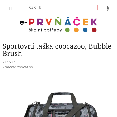
Přejít
NÁKU
na
CZK
obsah
KOŠÍK
Sportovní taška coocazoo, Bubble
Brush
211597
Značka:
coocazoo