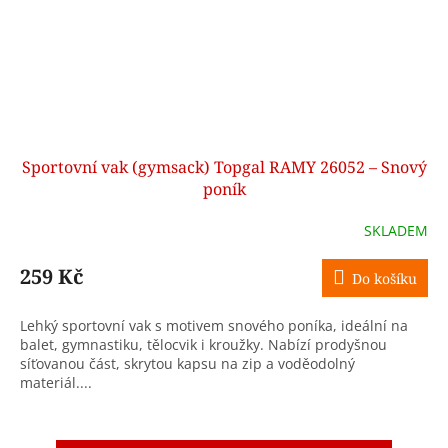
Sportovní vak (gymsack) Topgal RAMY 26052 – Snový
poník
SKLADEM
259 Kč
Do košíku
Lehký sportovní vak s motivem snového poníka, ideální na
balet, gymnastiku, tělocvik i kroužky. Nabízí prodyšnou
síťovanou část, skrytou kapsu na zip a voděodolný
materiál....