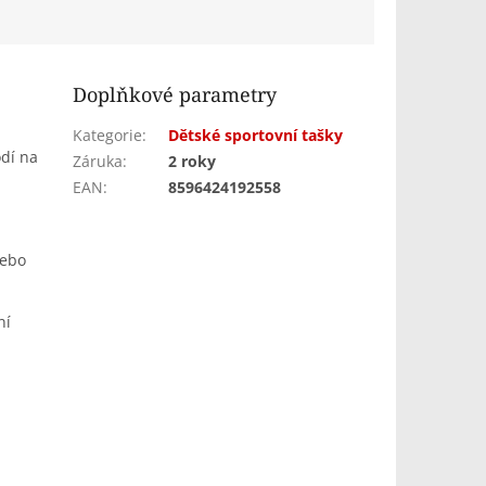
nezařezávají...
Doplňkové parametry
Kategorie
:
Dětské sportovní tašky
odí na
Záruka
:
2 roky
EAN
:
8596424192558
nebo
ní