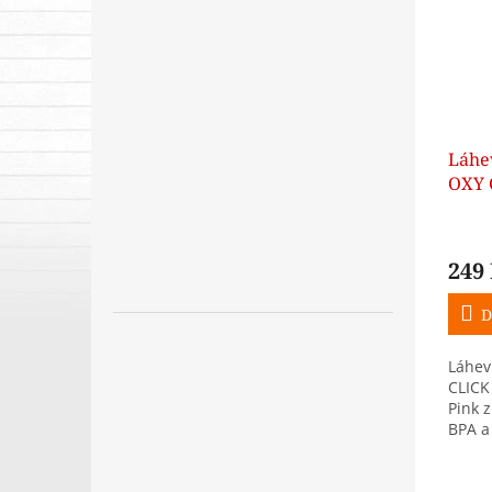
Láhe
OXY 
Ombr
249
D
Láhev
CLICK
Pink z
BPA a
víčko 
pitné
šňůrka