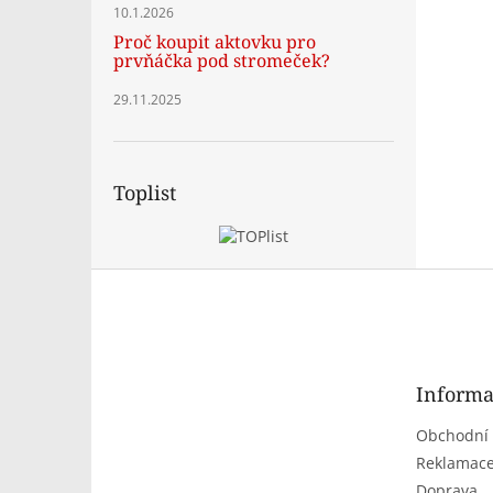
10.1.2026
Proč koupit aktovku pro
prvňáčka pod stromeček?
29.11.2025
Toplist
Z
á
p
a
t
Informa
í
Obchodní
Reklamace
Doprava