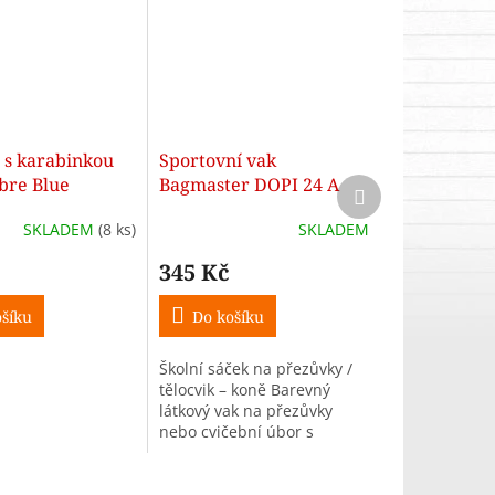
 s karabinkou
Sportovní vak
re Blue
Bagmaster DOPI 24 A
Další
produkt
SKLADEM
(8 ks)
SKLADEM
345 Kč
šíku
Do košíku
Školní sáček na přezůvky /
tělocvik – koně Barevný
látkový vak na přezůvky
nebo cvičební úbor s
motivem koní a s
bezpečnostními reflexními
prvky. Široké popruhy se