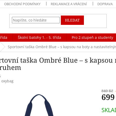
OBCHODNÍ PODMÍNKY
REKLAMACE A VRÁCENÍ
DOPRAVA
HLEDAT
třída
Školní batohy 1. - 5. třída
Pro 2.stupeň a studenty
Sportovní taška Ombré Blue – s kapsou na boty a nastavitel
rtovní taška Ombré Blue – s kapsou 
ruhem
5
:
oxybag
840 Kč
699
Měrná
SKLA
cena: