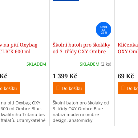
1 749
Kč
–20 %
v na pití Oxybag
Školní batoh pro školáky
Klíčenka
CLICK 600 ml
od 3. třídy OXY Ombre
OXY Omb
e Blue-Pink
Blue
SKLADEM
SKLADEM
(2 ks)
 Kč
1 399 Kč
69 Kč
o košíku
Do košíku
Do ko
 na pití Oxybag OXY
Školní batoh pro školáky od
 600 ml Ombre Blue-
3. třídy OXY Ombre Blue
 kvalitního Tritanu bez
nabízí moderní ombre
 ftalátů. Uzamykatelné
design, anatomicky
proti vylití, škála
tvarovaná záda, dvě
ho režimu a praktická
prostorné komory a reflexní
. Ideální...
prvky pro bezpečné nošení.