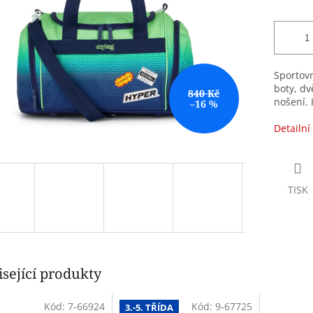
Sportov
boty, dv
840 Kč
nošení. 
–16 %
Detailní
TISK
sející produkty
Kód:
7-66924
Kód:
9-67725
3.-5. TŘÍDA