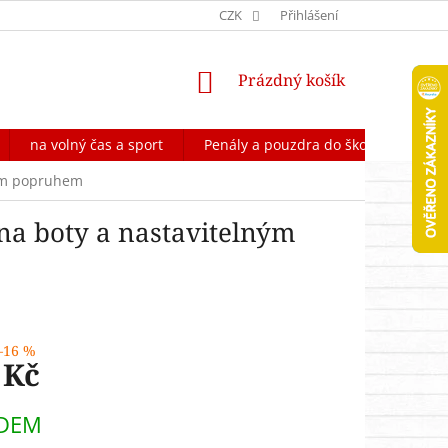
OCHRANA OSOBNÍCH ÚDAJŮ
CZK
FORMULÁŘ NA ODSTOUPENÍ OD 
Přihlášení
NÁKUPNÍ
Prázdný košík
KOŠÍK
na volný čas a sport
Penály a pouzdra do školy
Škol
ným popruhem
na boty a nastavitelným
–16 %
 Kč
DEM