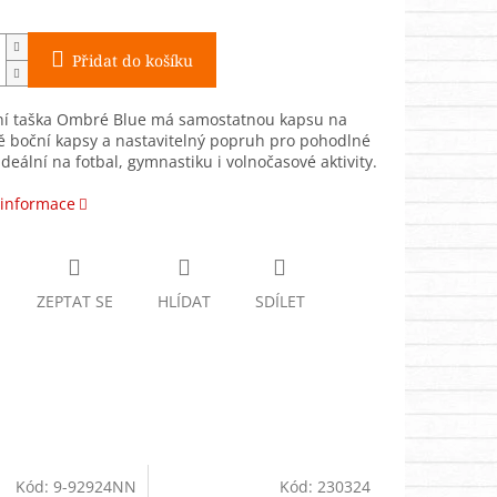
Přidat do košíku
ní taška Ombré Blue má samostatnou kapsu na
ě boční kapsy a nastavitelný popruh pro pohodlné
Ideální na fotbal, gymnastiku i volnočasové aktivity.
 informace
ZEPTAT SE
HLÍDAT
SDÍLET
Kód:
9-92924NN
Kód:
230324