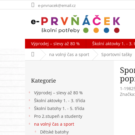
Přejít
e-prvnacek@email.cz
na
obsah
Výprodej – slevy až 80 %
Školní aktovky 1. - 3. 
Domů
na volný čas a sport
Sportovní tašky
P
Spo
o
Přeskočit
s
pop
Kategorie
kategorie
t
1-1982
r
Výprodej – slevy až 80 %
Značka
a
Školní aktovky 1. - 3. třída
n
Školní batohy 1. - 5. třída
n
í
Pro 2.stupeň a studenty
p
na volný čas a sport
a
Dětské batohy