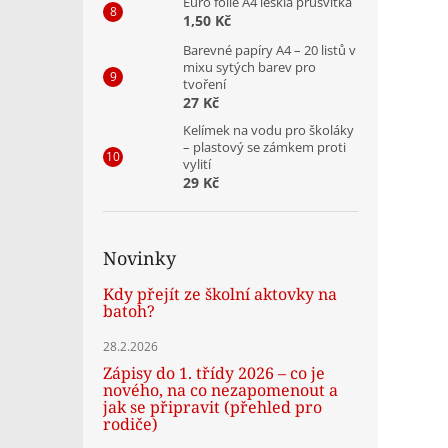
Euro folie A4 lesklá průsvitka
1,50 Kč
Barevné papíry A4 – 20 listů v
mixu sytých barev pro
tvoření
27 Kč
Kelímek na vodu pro školáky
– plastový se zámkem proti
vylití
29 Kč
Novinky
Kdy přejít ze školní aktovky na
batoh?
28.2.2026
Zápisy do 1. třídy 2026 – co je
nového, na co nezapomenout a
jak se připravit (přehled pro
rodiče)