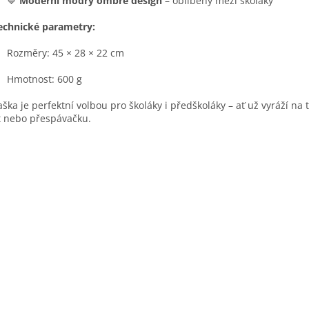
💙
Moderní modrý ombré design
– oblíbený mezi školáky
echnické parametry:
Rozměry: 45 × 28 × 22 cm
Hmotnost: 600 g
aška je perfektní volbou pro školáky i předškoláky – ať už vyráží na 
t nebo přespávačku.