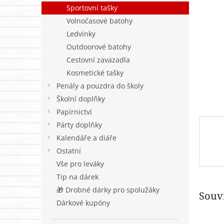
n
Sportovní tašky
e
Volnočasové batohy
l
Ledvinky
Outdoorové batohy
Cestovní zavazadla
Kosmetické tašky
Penály a pouzdra do školy
Školní doplňky
Papírnictví
Párty doplňky
Kalendáře a diáře
Ostatní
Vše pro leváky
Tip na dárek
🎁 Drobné dárky pro spolužáky
Souvi
Dárkové kupóny