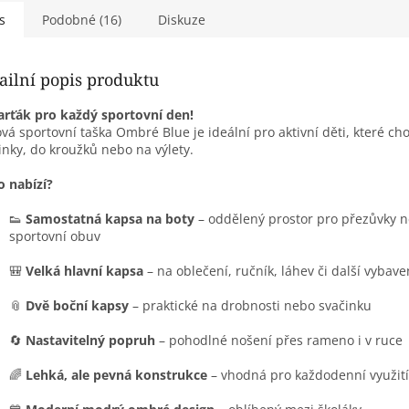
s
Podobné (16)
Diskuze
ailní popis produktu
arťák pro každý sportovní den!
ová sportovní taška Ombré Blue je ideální pro aktivní děti, které ch
inky, do kroužků nebo na výlety.
o nabízí?
👟
Samostatná kapsa na boty
– oddělený prostor pro přezůvky 
sportovní obuv
🎒
Velká hlavní kapsa
– na oblečení, ručník, láhev či další vybave
📎
Dvě boční kapsy
– praktické na drobnosti nebo svačinku
🔄
Nastavitelný popruh
– pohodlné nošení přes rameno i v ruce
🌈
Lehká, ale pevná konstrukce
– vhodná pro každodenní využití