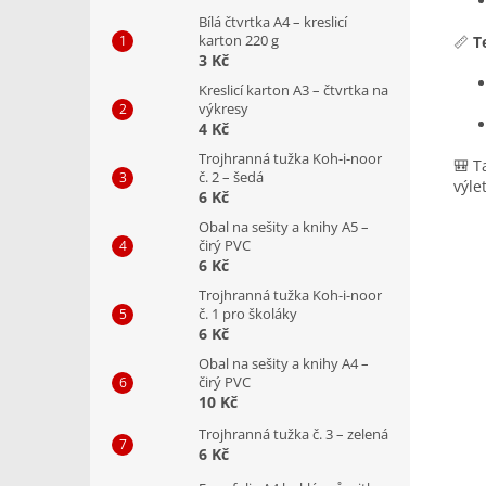
Bílá čtvrtka A4 – kreslicí
karton 220 g
📏
T
3 Kč
Kreslicí karton A3 – čtvrtka na
výkresy
4 Kč
Trojhranná tužka Koh-i-noor
🎒 T
č. 2 – šedá
výle
6 Kč
Obal na sešity a knihy A5 –
čirý PVC
6 Kč
Trojhranná tužka Koh-i-noor
č. 1 pro školáky
6 Kč
Obal na sešity a knihy A4 –
čirý PVC
10 Kč
Trojhranná tužka č. 3 – zelená
6 Kč