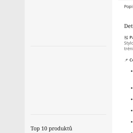
Popi
Det
🎽
P
Styl
trén
📌
C
Top 10 produktů