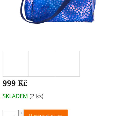
999 Kč
Měrná
SKLADEM
(2 ks)
cena: