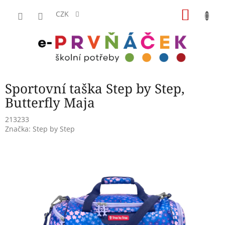
Přejít
NÁKU
na
CZK
obsah
KOŠÍK
Sportovní taška Step by Step,
Butterfly Maja
213233
Značka:
Step by Step