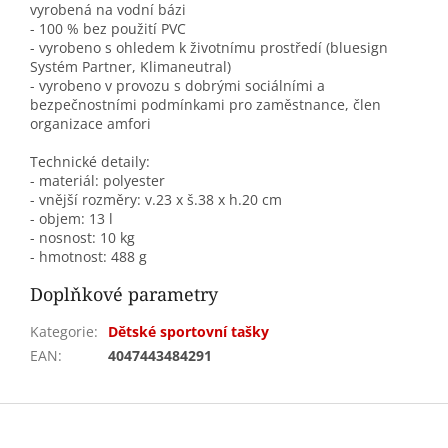
vyrobená na vodní bázi
- 100 % bez použití PVC
- vyrobeno s ohledem k životnímu prostředí (bluesign
Systém Partner, Klimaneutral)
- vyrobeno v provozu s dobrými sociálními a
bezpečnostními podmínkami pro zaměstnance, člen
organizace amfori
Technické detaily:
- materiál: polyester
- vnější rozměry: v.23 x š.38 x h.20 cm
- objem: 13 l
- nosnost: 10 kg
- hmotnost: 488 g
Doplňkové parametry
Kategorie
:
Dětské sportovní tašky
EAN
:
4047443484291
Z
á