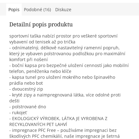
Popis
Podobné (16)
Diskuze
Detailní popis produktu
sportovní taška nabízí prostor pro veškeré sportovní
vybavení od tenisek až po trička
- odnímatelný, délkově nastavitelný ramenní popruh,
který je vybaven polstrovanou podložkou pro maximální
komfort při nošení
- boční kapsa pro bezpečné uložení cenností jako mobilní
telefon, peněženka nebo klíče
- kapsa tunel pro uložení mokrého nebo špinavého
prádla nebo bot
- dvoucestný zip
- kryté zipy a naimpregnovaná látka, více odolné proti
dešti
- polstrované dno
- rukojeť
- EKOLOGICKÝ VÝROBEK, LÁTKA JE VYROBENA Z
RECYKLOVANÝCH PET LAHVÍ
- impregnace PFC Free – používáme impregnaci bez
škodlivých PFC chemikálií, naše impregnace je šetrná