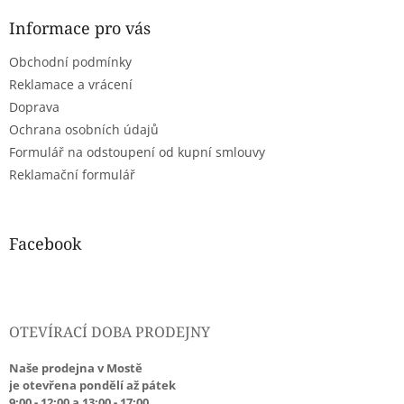
p
a
Informace pro vás
t
Obchodní podmínky
í
Reklamace a vrácení
Doprava
Ochrana osobních údajů
Formulář na odstoupení od kupní smlouvy
Reklamační formulář
Facebook
OTEVÍRACÍ DOBA PRODEJNY
Naše prodejna v Mostě
je otevřena pondělí až pátek
9:00 - 12:00 a 13:00 - 17:00