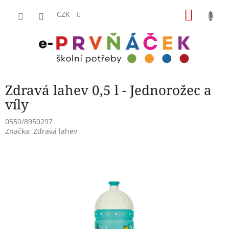
Přejít
NÁKU
na
CZK
obsah
KOŠÍK
Zdravá lahev 0,5 l - Jednorožec a
víly
0550/8950297
Značka:
Zdravá lahev