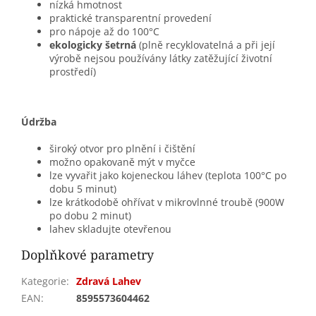
nízká hmotnost
praktické transparentní provedení
pro nápoje až do 100°C
ekologicky šetrná
(plně recyklovatelná a při její
výrobě nejsou používány látky zatěžující životní
prostředí)
Údržba
široký otvor pro plnění i čištění
možno opakovaně mýt v myčce
lze vyvařit jako kojeneckou láhev (teplota 100°C po
dobu 5 minut)
lze krátkodobě ohřívat v mikrovlnné troubě (900W
po dobu 2 minut)
lahev skladujte otevřenou
Doplňkové parametry
Kategorie
:
Zdravá Lahev
EAN
:
8595573604462