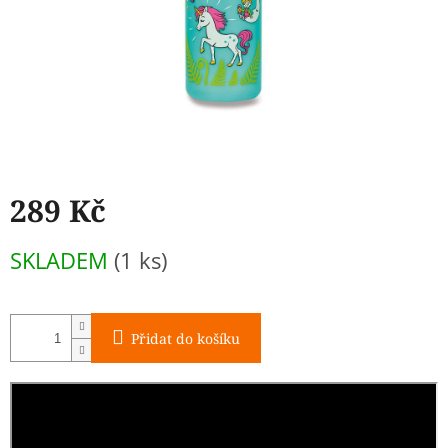
289 Kč
Měrná
SKLADEM
(1 ks)
cena:
Přidat do košíku