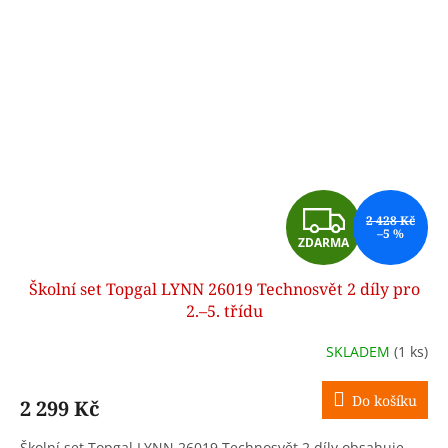
Z
2 428 Kč
–5 %
ZDARMA
D
Školní set Topgal LYNN 26019 Technosvět 2 díly pro
A
2.–5. třídu
R
SKLADEM
(1 ks)
M
Do košíku
2 299 Kč
A
Školní set Topgal LYNN 26019 Technosvět 2 díly obsahuje