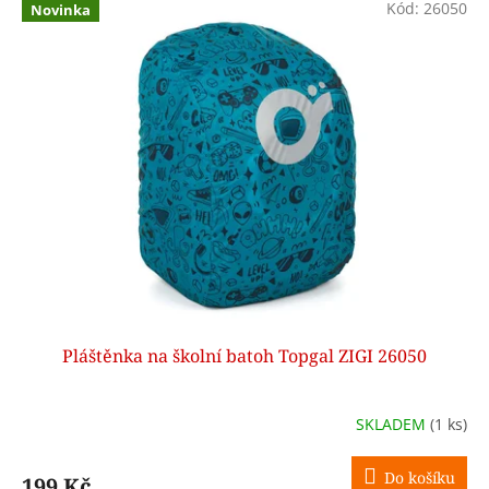
Kód:
26050
Novinka
Pláštěnka na školní batoh Topgal ZIGI 26050
SKLADEM
(1 ks)
Do košíku
199 Kč