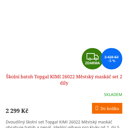
Z
2 428 Kč
–5 %
ZDARMA
D
Školní batoh Topgal KIMI 26022 Městský maskáč set 2
A
díly
R
SKLADEM
M
Do košíku
2 299 Kč
A
Dvoudílný školní set Topgal KIMI 26022 Městský maskáč
obsahuje batoh a penál. Ideální výbava pro kluky od 2. do 5.