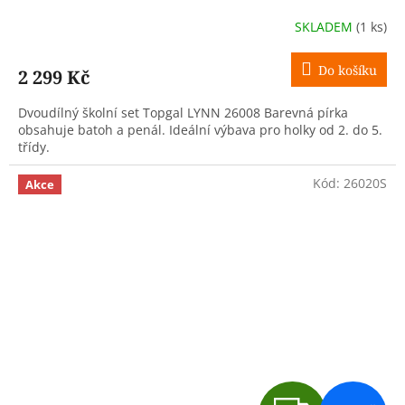
R
SKLADEM
(1 ks)
M
Do košíku
2 299 Kč
A
Dvoudílný školní set Topgal LYNN 26008 Barevná pírka
obsahuje batoh a penál. Ideální výbava pro holky od 2. do 5.
třídy.
Kód:
26020S
Akce