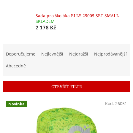
Sada pro školáka ELLY 25005 SET SMALL
SKLADEM
2 178 Kč
Ř
a
Doporučujeme
Nejlevnější
Nejdražší
Nejprodávanější
z
e
Abecedně
n
í
p
OTEVŘÍT FILTR
r
o
V
Kód:
26051
d
Novinka
ý
u
p
k
i
t
s
ů