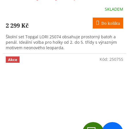
R
SKLADEM
M
Do košíku
2 299 Kč
A
Školní set Topgal LORI 25074 obsahuje prostorný batoh a
penál. Ideální volba pro holky od 2. do 5. třídy s výrazným
motivem neonového leoparda.
Kód:
25075S
Akce