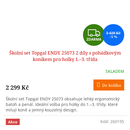
Z
2 428 Kč
–5 %
ZDARMA
D
Školní set Topgal ENDY 25073 2 díly s pohádkovým
A
koníkem pro holky 1.–3. třída
R
SKLADEM
M
Do košíku
2 299 Kč
A
Školní set Topgal ENDY 25073 obsahuje lehký ergonomický
batoh a penál. Ideální volba pro holky do 1.–3. třídy, které
milují koně a jemný kouzelný design.
Kód:
26019S
Akce