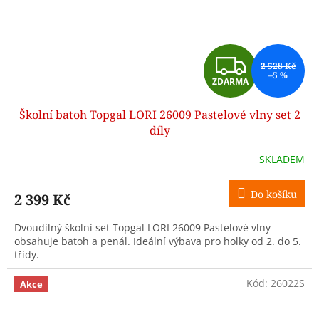
Z
2 528 Kč
–5 %
ZDARMA
D
Školní batoh Topgal LORI 26009 Pastelové vlny set 2
A
díly
R
SKLADEM
M
Do košíku
2 399 Kč
A
Dvoudílný školní set Topgal LORI 26009 Pastelové vlny
obsahuje batoh a penál. Ideální výbava pro holky od 2. do 5.
třídy.
Kód:
26022S
Akce