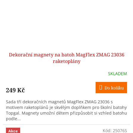
Dekorační magnety na batoh MagFlex ZMAG 23036
raketoplány
SKLADEM
Do košíku
249 Kč
Sada tří dekoračních magnetů MagFlex ZMAG 23036 s
motivem raketoplánů je skvělým doplňkem pro školní batohy
Topgal. Magnety umožní dětem přizpůsobit si vzhled batohu
podle...
Kód:
25076S
Akce