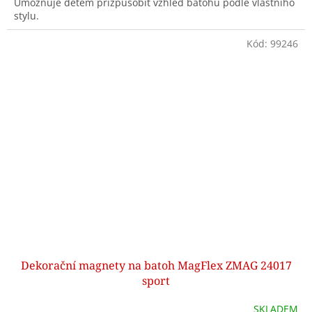
Umožňuje dětem přizpůsobit vzhled batohu podle vlastního
stylu.
Kód:
99246
Dekorační magnety na batoh MagFlex ZMAG 24017
sport
SKLADEM