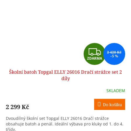
Z
2 428 Kč
–5 %
ZDARMA
D
Školní batoh Topgal ELLY 26016 Dračí strážce set 2
A
díly
R
SKLADEM
M
Do košíku
2 299 Kč
A
Dvoudílný školní set Topgal ELLY 26016 Dračí strážce
obsahuje batoh a penál. Ideální výbava pro kluky od 1. do 4.
třídy.