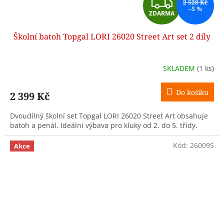
Z
2 528 Kč
–5 %
ZDARMA
D
Školní batoh Topgal LORI 26020 Street Art set 2 díly
A
R
SKLADEM
(1 ks)
M
Do košíku
2 399 Kč
A
Dvoudílný školní set Topgal LORI 26020 Street Art obsahuje
batoh a penál. Ideální výbava pro kluky od 2. do 5. třídy.
Kód:
26009S
Akce