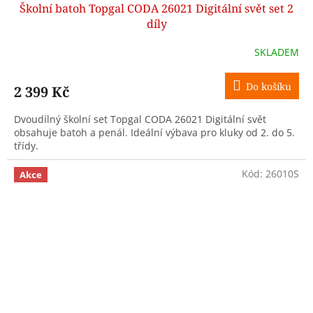
Školní batoh Topgal CODA 26021 Digitální svět set 2
A
díly
R
SKLADEM
M
Do košíku
2 399 Kč
A
Dvoudílný školní set Topgal CODA 26021 Digitální svět
obsahuje batoh a penál. Ideální výbava pro kluky od 2. do 5.
třídy.
Kód:
26010S
Akce