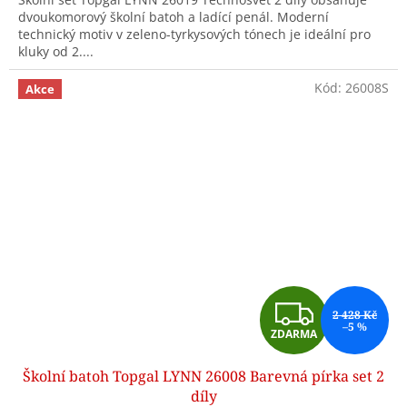
dvoukomorový školní batoh a ladící penál. Moderní
technický motiv v zeleno-tyrkysových tónech je ideální pro
kluky od 2....
Kód:
26008S
Akce
Z
2 428 Kč
–5 %
ZDARMA
D
Školní batoh Topgal LYNN 26008 Barevná pírka set 2
A
díly