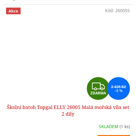
Kód:
26005S
Akce
Z
2 428 Kč
–5 %
ZDARMA
D
Školní batoh Topgal ELLY 26005 Malá mořská víla set
A
2 díly
R
SKLADEM
(1 ks)