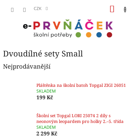
Přejít
NÁKU
na
CZK
obsah
KOŠÍK
Dvoudílné sety Small
Nejprodávanější
Pláštěnka na školní batoh Topgal ZIGI 26051
SKLADEM
199 Kč
Školní set Topgal LORI 25074 2 díly s
neonovým leopardem pro holky 2.–5. třída
SKLADEM
2 299 Kč