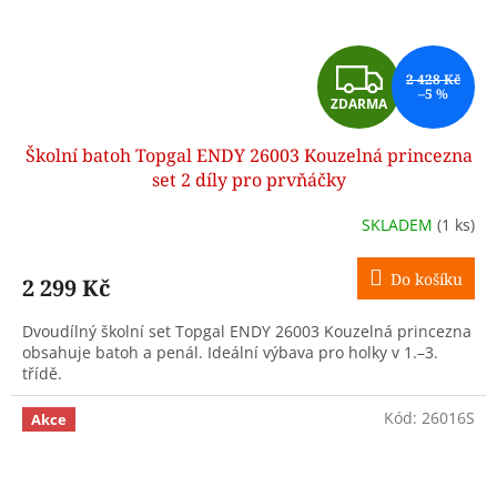
Z
2 428 Kč
–5 %
ZDARMA
D
Školní batoh Topgal ENDY 26003 Kouzelná princezna
A
set 2 díly pro prvňáčky
R
SKLADEM
(1 ks)
M
Do košíku
2 299 Kč
A
Dvoudílný školní set Topgal ENDY 26003 Kouzelná princezna
obsahuje batoh a penál. Ideální výbava pro holky v 1.–3.
třídě.
Kód:
26016S
Akce