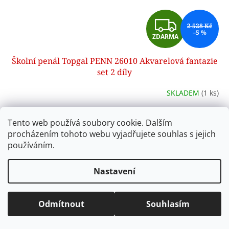
Z
2 528 Kč
–5 %
ZDARMA
D
Školní penál Topgal PENN 26010 Akvarelová fantazie
A
set 2 díly
R
SKLADEM
(1 ks)
M
Do košíku
2 399 Kč
Tento web používá soubory cookie. Dalším
A
procházením tohoto webu vyjadřujete souhlas s jejich
Dvoudílný školní set Topgal Akvarelová fantazie obsahuje
používáním.
penál PENN 26010 a pytlík na přezůvky. Praktická a sladěná
výbava pro školáky od 2. do 5. třídy.
Nastavení
Kód:
26017S
Akce
Odmítnout
Souhlasím