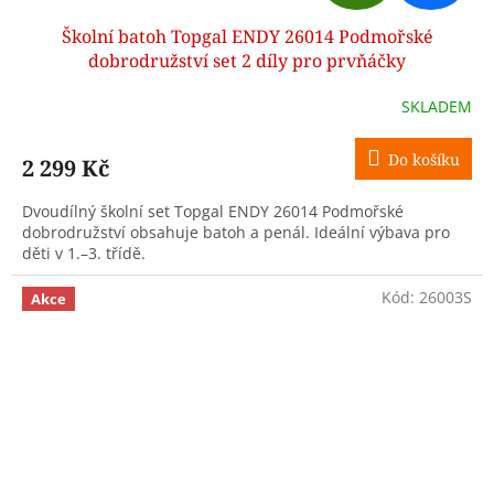
D
Školní batoh Topgal ENDY 26014 Podmořské
A
dobrodružství set 2 díly pro prvňáčky
R
SKLADEM
M
Do košíku
2 299 Kč
A
Dvoudílný školní set Topgal ENDY 26014 Podmořské
dobrodružství obsahuje batoh a penál. Ideální výbava pro
děti v 1.–3. třídě.
Kód:
26003S
Akce