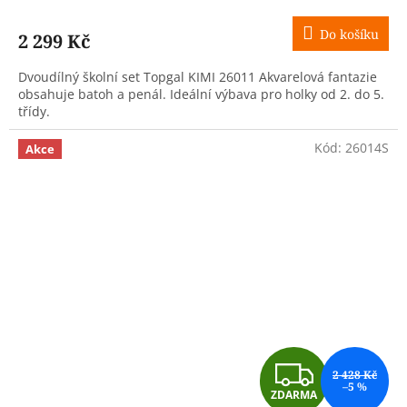
M
Do košíku
2 299 Kč
A
Dvoudílný školní set Topgal KIMI 26011 Akvarelová fantazie
obsahuje batoh a penál. Ideální výbava pro holky od 2. do 5.
třídy.
Kód:
26014S
Akce
Z
2 428 Kč
–5 %
ZDARMA