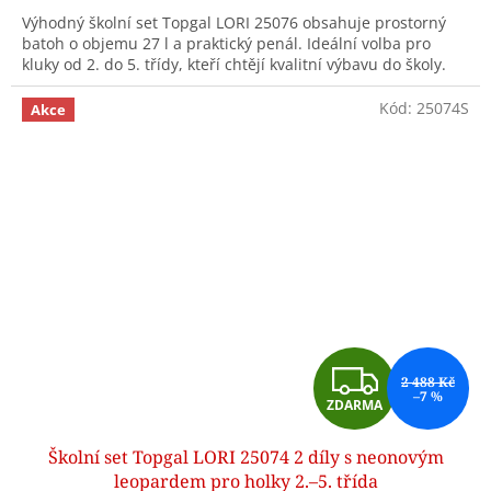
A
Výhodný školní set Topgal LORI 25076 obsahuje prostorný
batoh o objemu 27 l a praktický penál. Ideální volba pro
kluky od 2. do 5. třídy, kteří chtějí kvalitní výbavu do školy.
Kód:
25074S
Akce
Z
2 488 Kč
–7 %
ZDARMA
D
Školní set Topgal LORI 25074 2 díly s neonovým
A
leopardem pro holky 2.–5. třída