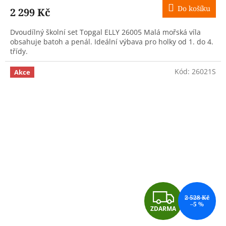
M
Do košíku
2 299 Kč
A
Dvoudílný školní set Topgal ELLY 26005 Malá mořská víla
obsahuje batoh a penál. Ideální výbava pro holky od 1. do 4.
třídy.
Kód:
26021S
Akce
Z
2 528 Kč
–5 %
ZDARMA
D