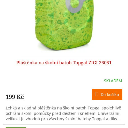
p
r
o
d
u
k
t
ů
Pláštěnka na školní batoh Topgal ZIGI 26051
SKLADEM
Do košíku
199 Kč
Lehká a skladná pláštěnka na školní batoh Topgal spolehlivě
ochrání školní pomůcky před deštěm i sněhem. Univerzální
velikost je vhodná pro všechny školní batohy Topgal a díky...