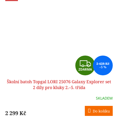
Z
2 428 Kč
–5 %
ZDARMA
D
Školní batoh Topgal LORI 25076 Galaxy Explorer set
A
2 díly pro kluky 2.–5. třída
R
SKLADEM
M
Do košíku
2 299 Kč