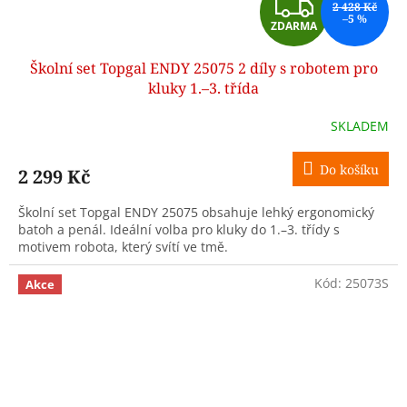
Z
2 428 Kč
–5 %
ZDARMA
D
Školní set Topgal ENDY 25075 2 díly s robotem pro
A
kluky 1.–3. třída
R
SKLADEM
M
Do košíku
2 299 Kč
A
Školní set Topgal ENDY 25075 obsahuje lehký ergonomický
batoh a penál. Ideální volba pro kluky do 1.–3. třídy s
motivem robota, který svítí ve tmě.
Kód:
25073S
Akce