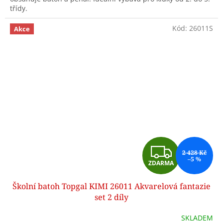
třídy.
Kód:
26011S
Akce
Z
2 428 Kč
–5 %
ZDARMA
D
Školní batoh Topgal KIMI 26011 Akvarelová fantazie
A
set 2 díly
R
SKLADEM