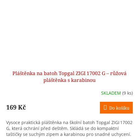
Pláštěnka na batoh Topgal ZIGI 17002 G – růžová
pláštěnka s karabinou
SKLADEM
(9 ks)
169 Kč
Do košíku
Vysoce praktická pláštěnka na školní batoh Topgal ZIGI 17002
G, která ochrání před deštěm. Skládá se do kompaktní
taštičky se suchým zipem a karabinou pro snadné uchycení.