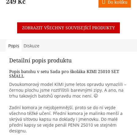
249 Kč
Do košíku
ZOBRAZIT VŠECHNY SOUVISEJÍCÍ PRODUKTY
Popis
Diskuze
Detailní popis produktu
Popis batohu v setu Sada pro školáka KIMI 25010 SET
SMALL
Dvoukomorový model KIMI jsme letos opravdu vymazlili –
černou plochu jsme roztříštili barevnými zipy. A ano, na
trhu takových batohů opravdu moc není. 🤭
Zadní komora je nejobjemnější, proto se do ní vejde
všechno těžké učení. Přední komora je malinko menší a
skrývá síťovou kapsu na doklady i jmenovku. Do malé
přední kapsy se vejde penál PENN 25010 ve stejném
designu.