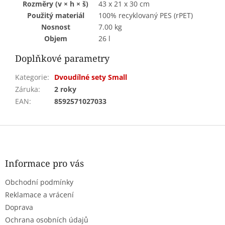
Rozměry (v × h × š)
43 x 21 x 30 cm
Použitý materiál
100% recyklovaný PES (rPET)
Nosnost
7.00 kg
Objem
26 l
Doplňkové parametry
Kategorie
:
Dvoudílné sety Small
Záruka
:
2 roky
EAN
:
8592571027033
Z
á
p
a
Informace pro vás
t
Obchodní podmínky
í
Reklamace a vrácení
Doprava
Ochrana osobních údajů