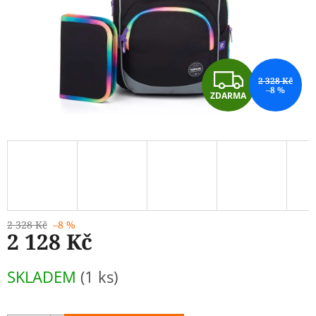
Z
2 328 Kč
–8 %
ZDARMA
D
A
R
M
A
2 328 Kč
–8 %
2 128 Kč
Měrná
SKLADEM
(1 ks)
cena: