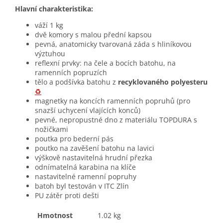
Hlavní charakteristika:
váží 1 kg
dvě komory s malou přední kapsou
pevná, anatomicky tvarovaná záda s hliníkovou
výztuhou
reflexní prvky: na čele a bocích batohu, na
ramenních popruzích
tělo a podšívka batohu z
recyklovaného polyesteru
♻️
magnetky na koncích ramenních popruhů (pro
snazší uchycení vlajících konců)
pevné, nepropustné dno z materiálu TOPDURA s
nožičkami
poutka pro bederní pás
poutko na zavěšení batohu na lavici
výškově nastavitelná hrudní přezka
odnímatelná karabina na klíče
nastavitelné ramenní popruhy
batoh byl testován v ITC Zlín
PU zátěr proti dešti
Hmotnost
1.02 kg