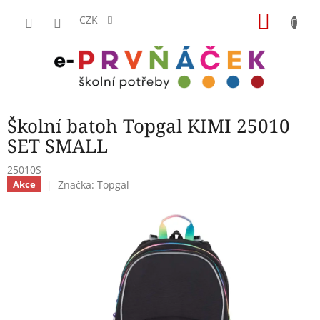
Přejít
NÁKU
na
CZK
obsah
KOŠÍK
Školní batoh Topgal KIMI 25010
SET SMALL
25010S
Značka:
Topgal
Akce