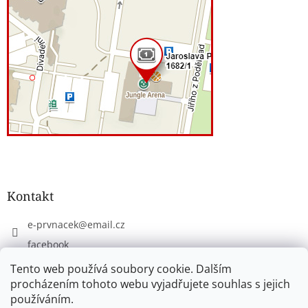
Kontakt
e-prvnacek
@
email.cz
facebook
eprvnacek
Tento web používá soubory cookie. Dalším
procházením tohoto webu vyjadřujete souhlas s jejich
používáním.