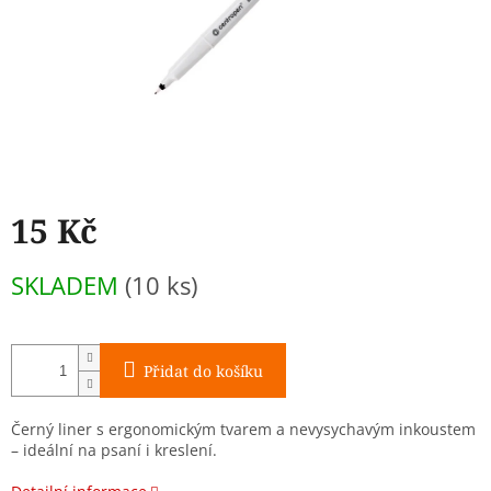
15 Kč
Měrná
SKLADEM
(10 ks)
cena:
Přidat do košíku
Černý liner s ergonomickým tvarem a nevysychavým inkoustem
– ideální na psaní i kreslení.