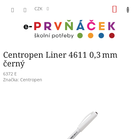
Přejít
NÁKU
na
CZK
obsah
KOŠÍK
Centropen Liner 4611 0,3 mm
černý
6372 E
Značka:
Centropen