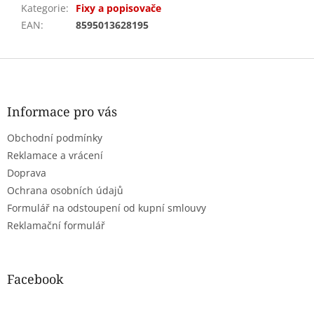
Kategorie
:
Fixy a popisovače
EAN
:
8595013628195
Z
á
p
a
Informace pro vás
t
Obchodní podmínky
í
Reklamace a vrácení
Doprava
Ochrana osobních údajů
Formulář na odstoupení od kupní smlouvy
Reklamační formulář
Facebook