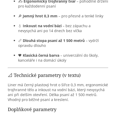
✍️
Ergonomický trojhranný tvar
– pohodlné držení
pro každodenní psaní
🔎
Jemný hrot 0,3 mm
– pro přesné a tenké linky
💧
Inkoust na vodní bázi
– bez zápachu a
nevysychá ani po 14 dnech bez víčka
📏
Dlouhá stopa psaní až 1 500 metrů
– vydrží
opravdu dlouho
🖤
Klasická černá barva
– univerzální do školy,
kanceláře i na domácí úkoly
📐 Technické parametry (v textu)
Liner má černý plastový hrot o šířce 0,3 mm, ergonomické
trojhranné tělo a inkoust na vodní bázi, který nevysychá
ani při delším otevření. Délka psaní až 1 500 metrů.
Vhodný pro běžné psaní a kreslení.
Doplňkové parametry