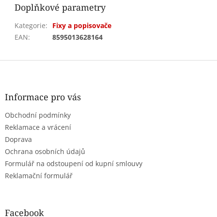
Doplňkové parametry
Kategorie
:
Fixy a popisovače
EAN
:
8595013628164
Z
á
p
a
Informace pro vás
t
Obchodní podmínky
í
Reklamace a vrácení
Doprava
Ochrana osobních údajů
Formulář na odstoupení od kupní smlouvy
Reklamační formulář
Facebook