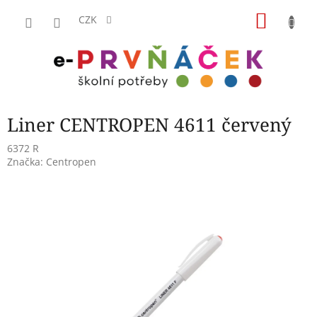
Přejít
NÁKU
na
CZK
obsah
KOŠÍK
Liner CENTROPEN 4611 červený
6372 R
Značka:
Centropen