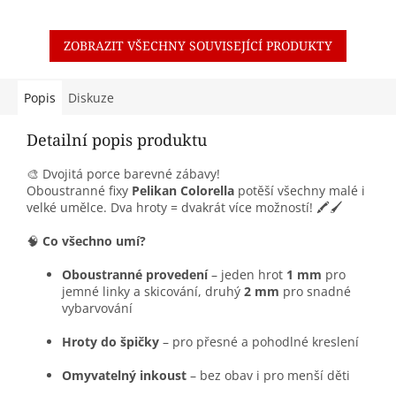
ZOBRAZIT VŠECHNY SOUVISEJÍCÍ PRODUKTY
Popis
Diskuze
Detailní popis produktu
🎨 Dvojitá porce barevné zábavy!
Oboustranné fixy
Pelikan Colorella
potěší všechny malé i
velké umělce. Dva hroty = dvakrát více možností! 🖍️🖌️
🧠
Co všechno umí?
Oboustranné provedení
– jeden hrot
1 mm
pro
jemné linky a skicování, druhý
2 mm
pro snadné
vybarvování
Hroty do špičky
– pro přesné a pohodlné kreslení
Omyvatelný inkoust
– bez obav i pro menší děti