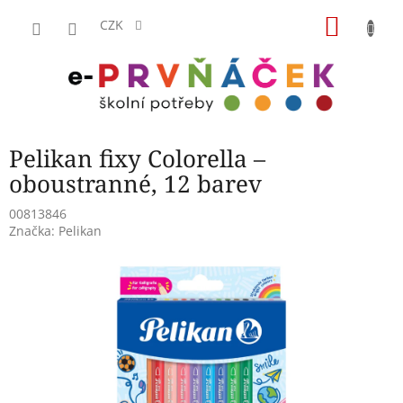
Přejít
NÁKU
na
CZK
obsah
KOŠÍK
Pelikan fixy Colorella –
oboustranné, 12 barev
00813846
Značka:
Pelikan