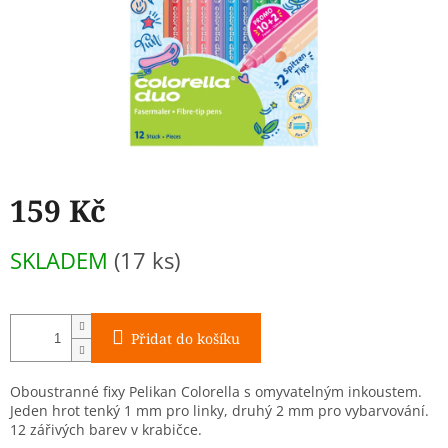
159 Kč
Měrná
SKLADEM
(17 ks)
cena:
Přidat do košíku
Oboustranné fixy Pelikan Colorella s omyvatelným inkoustem.
Jeden hrot tenký 1 mm pro linky, druhý 2 mm pro vybarvování.
12 zářivých barev v krabičce.