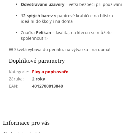
Odvětrávané uzávěry
– větší bezpečí při používání
12 sytých barev
v papírové krabičce na blistru –
ideální do školy i na doma
Značka
Pelikan
= kvalita, na kterou se můžete
spolehnout ✨
🎒 Skvělá výbava do penálu, na výtvarku i na doma!
Doplňkové parametry
Kategorie
:
Fixy a popisovače
Záruka
:
2 roky
EAN
:
4012700813848
Z
á
p
a
Informace pro vás
t