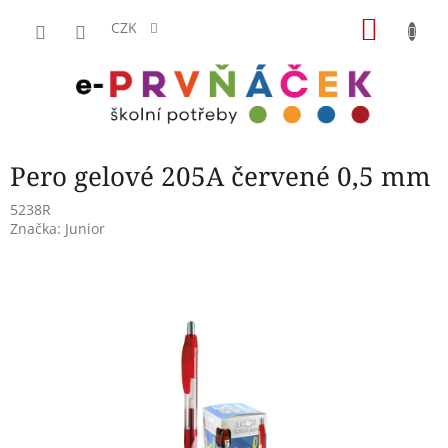
Přejít
NÁKU
na
CZK
obsah
KOŠÍK
Pero gelové 205A červené 0,5 mm
5238R
Značka:
Junior