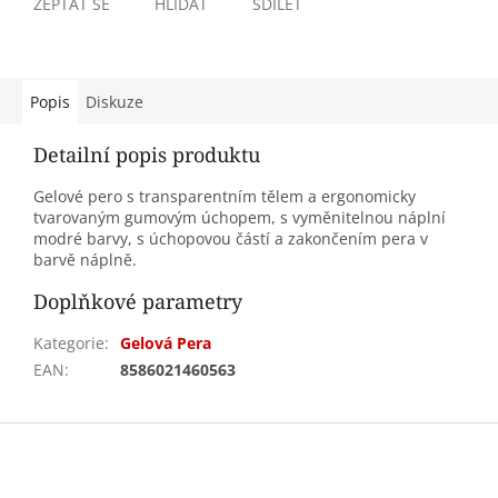
ZEPTAT SE
HLÍDAT
SDÍLET
Popis
Diskuze
Detailní popis produktu
Gelové pero s transparentním tělem a ergonomicky
tvarovaným gumovým úchopem, s vyměnitelnou náplní
modré barvy, s úchopovou částí a zakončením pera v
barvě náplně.
Doplňkové parametry
Kategorie
:
Gelová Pera
EAN
:
8586021460563
Z
á
p