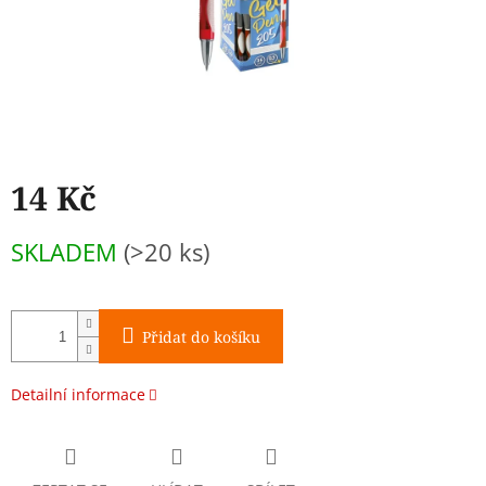
14 Kč
Měrná
SKLADEM
(>20 ks)
cena:
Přidat do košíku
Detailní informace