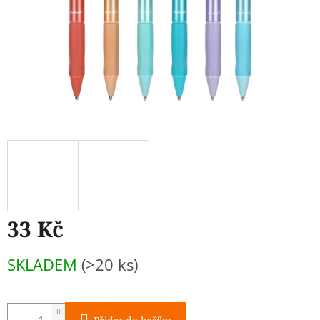
33 Kč
Měrná
SKLADEM
(>20 ks)
cena: