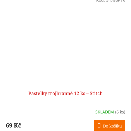
Kód:
54786PTR
Pastelky trojhranné 12 ks – Stitch
SKLADEM
(6 ks)
69 Kč
Do košíku