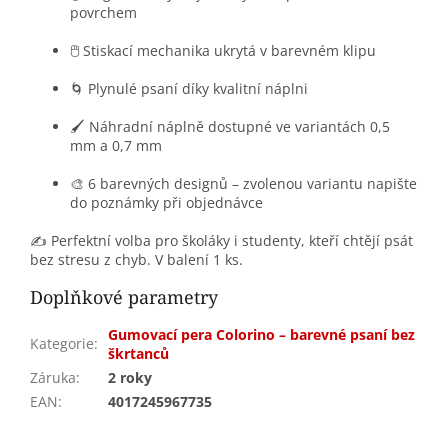
povrchem
🖱️ Stiskací mechanika ukrytá v barevném klipu
🌀 Plynulé psaní díky kvalitní náplni
🖌️ Náhradní náplně dostupné ve variantách 0,5
mm a 0,7 mm
🎨 6 barevných designů – zvolenou variantu napište
do poznámky při objednávce
✍️ Perfektní volba pro školáky i studenty, kteří chtějí psát
bez stresu z chyb. V balení 1 ks.
Doplňkové parametry
Gumovací pera Colorino – barevné psaní bez
Kategorie
:
škrtanců
Záruka
:
2 roky
EAN
:
4017245967735