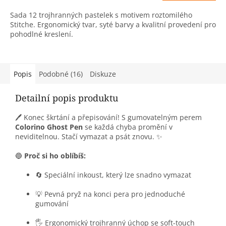
Sada 12 trojhranných pastelek s motivem roztomilého
Stitche. Ergonomický tvar, syté barvy a kvalitní provedení pro
pohodlné kreslení.
Popis
Podobné (16)
Diskuze
Detailní popis produktu
🖊️ Konec škrtání a přepisování! S gumovatelným perem
Colorino Ghost Pen
se každá chyba promění v
neviditelnou. Stačí vymazat a psát znovu. ✨
🔵
Proč si ho oblíbíš:
🔄 Speciální inkoust, který lze snadno vymazat
💡 Pevná pryž na konci pera pro jednoduché
gumování
🖐️ Ergonomický trojhranný úchop se soft-touch