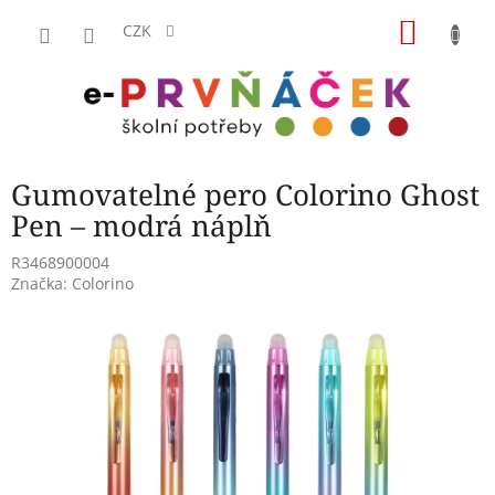
Přejít
NÁKU
na
CZK
obsah
KOŠÍK
Gumovatelné pero Colorino Ghost
Pen – modrá náplň
R3468900004
Značka:
Colorino