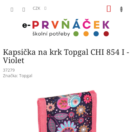
Přejít
NÁKU
na
CZK
obsah
KOŠÍK
Kapsička na krk Topgal CHI 854 I -
Violet
37279
Značka:
Topgal