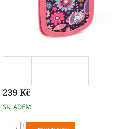
239 Kč
Měrná
SKLADEM
cena: