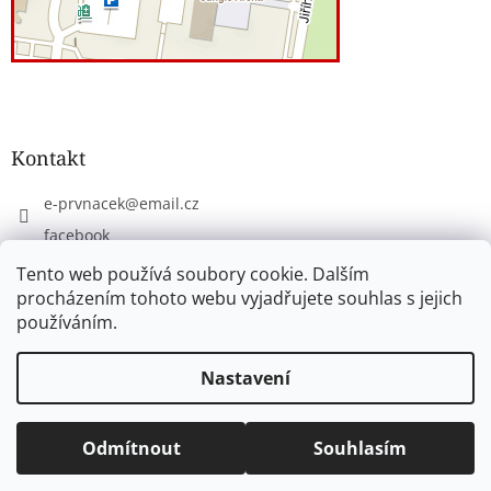
Kontakt
e-prvnacek
@
email.cz
facebook
eprvnacek
Tento web používá soubory cookie. Dalším
procházením tohoto webu vyjadřujete souhlas s jejich
používáním.
Vytvořil Shoptet
Nastavení
Copyright 2026
www.e-prvnacek.cz
. Všechna práva
Odmítnout
Souhlasím
vyhrazena.