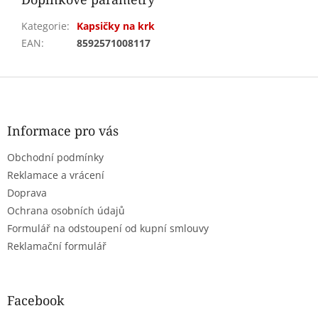
Kategorie
:
Kapsičky na krk
EAN
:
8592571008117
Z
á
p
a
Informace pro vás
t
Obchodní podmínky
í
Reklamace a vrácení
Doprava
Ochrana osobních údajů
Formulář na odstoupení od kupní smlouvy
Reklamační formulář
Facebook