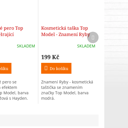
é pero Top
Kosmetická taška Top
Hrající
Model - Znamení Ryby
Další
produkt
SKLADEM
SKLADEM
199 Kč
šíku
Do košíku
é pero se
Znamení Ryby - kosmetická
m efektem
taštička se znamením
p Model, barva
značky Top Model, barva
žová s Hayden.
modrá.