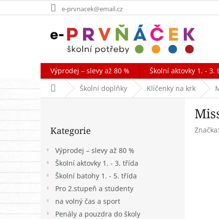
Přejít
e-prvnacek@email.cz
na
obsah
Výprodej – slevy až 80 %
Školní aktovky 1. - 3. 
Domů
Školní doplňky
Klíčenky na krk
M
P
Miss
o
Přeskočit
s
Kategorie
Značka
kategorie
t
r
Výprodej – slevy až 80 %
a
Školní aktovky 1. - 3. třída
n
Školní batohy 1. - 5. třída
n
í
Pro 2.stupeň a studenty
p
na volný čas a sport
a
Penály a pouzdra do školy