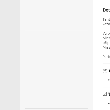
Det
Ten
každ
Vyro
bílé
přip
Miss
Perf
📦
📐