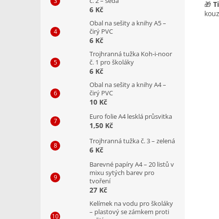
č. 2 – šedá
🎁
T
6 Kč
kouz
Obal na sešity a knihy A5 –
čirý PVC
6 Kč
Trojhranná tužka Koh-i-noor
č. 1 pro školáky
6 Kč
Obal na sešity a knihy A4 –
čirý PVC
10 Kč
Euro folie A4 lesklá průsvitka
1,50 Kč
Trojhranná tužka č. 3 – zelená
6 Kč
Barevné papíry A4 – 20 listů v
mixu sytých barev pro
tvoření
27 Kč
Kelímek na vodu pro školáky
– plastový se zámkem proti