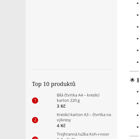
🌟
Top 10 produktů
Bílá čtvrtka A4 – kreslicí
karton 220 g
3 Kč
Kreslicí karton A3 – čtvrtka na
výkresy
4 Kč
Trojhranná tužka Koh-i-noor