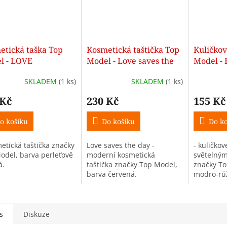
etická taška Top
Kosmetická taštička Top
Kuličkov
l - LOVE
Model - Love saves the
Model - 
day
SKLADEM
(1 ks)
SKLADEM
(1 ks)
 Kč
230 Kč
155 Kč
o košíku
Do košíku
Do ko
metická taštička značky
Love saves the day -
- kuličkov
odel, barva perleťově
moderní kosmetická
světelný
vá.
taštička značky Top Model,
značky To
barva červená.
modro-rů
s
Diskuze