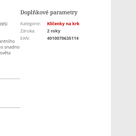
Doplňkové parametry
Kategorie
:
Klíčenky na krk
těší
Záruka
:
2 roky
EAN
:
4010070635114
gantního
 ho snadno
 světa