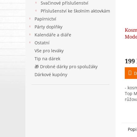
Svačinové příslušenství
Příslušenství ke školním aktovkám
Papírnictví
Párty doplňky
Kosm
Kalendáře a diáře
Mode
Ostatní
Vše pro leváky
Tip na dárek
199
🎁 Drobné dárky pro spolužáky
D
Dárkové kupóny
- kos
Top M
růžo
Popi