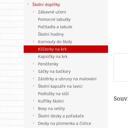
n
Školní doplňky
e
Zábavné učení
l
Pomocné tabulky
Počítadla a tabule
Školní hodiny
Kornouty do školy
Klíčenky na krk
Kapsičky na krk
Peněženky
Sáčky na bačkory
Zástěrky a ubrusy na malování
Školní kapsáře na lavici
Podložky na stůl
Souvi
Kufříky školní
Boxy na sešity
Školní desky a pořadače
Desky na písmenka a číslice