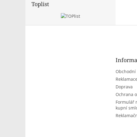
Toplist
Z
á
p
a
t
Informa
í
Obchodní
Reklamace
Doprava
Ochrana o
Formulář 
kupní sml
Reklamačn