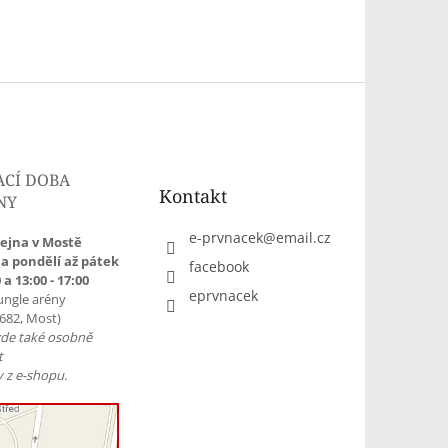
ACÍ DOBA
Kontakt
NY
e-prvnacek
@
email.cz
ejna v Mostě
a pondělí až pátek
facebook
 a 13:00 - 17:00
eprvnacek
ungle arény
1682, Most)
zde také osobně
t
 z e-shopu.