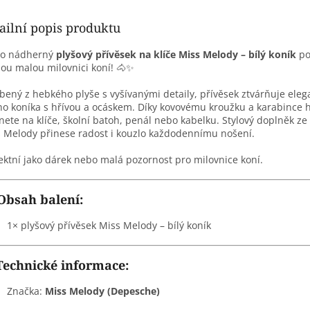
ailní popis produktu
to nádherný
plyšový přívěsek na klíče Miss Melody – bílý koník
po
ou malou milovnici koní! 🐴✨
bený z hebkého plyše s vyšívanými detaily, přívěsek ztvárňuje ele
ho koníka s hřívou a ocáskem. Díky kovovému kroužku a karabince
nete na klíče, školní batoh, penál nebo kabelku. Stylový doplněk ze
 Melody přinese radost i kouzlo každodennímu nošení.
ektní jako dárek nebo malá pozornost pro milovnice koní.
Obsah balení:
1× plyšový přívěsek Miss Melody – bílý koník
Technické informace:
Značka:
Miss Melody (Depesche)