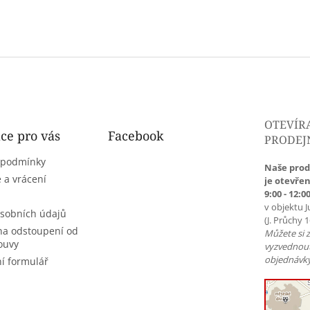
OTEVÍR
ce pro vás
Facebook
PRODEJ
 podmínky
Naše prod
 a vrácení
je otevřen
9:00 - 12:00
v objektu J
sobních údajů
(J. Průchy 
na odstoupení od
Můžete si 
ouvy
vyzvednou
objednávky
í formulář