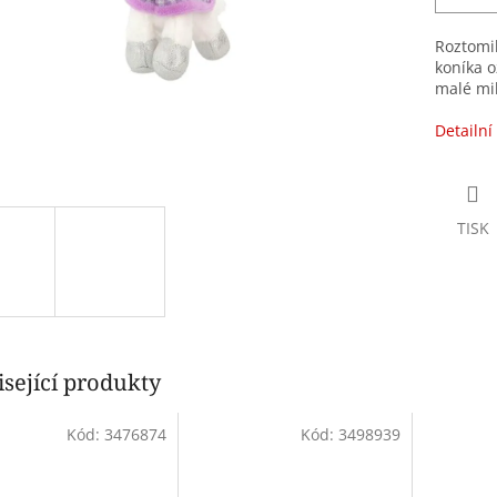
Roztomi
koníka o
malé mil
Detailní
TISK
sející produkty
Kód:
3476874
Kód:
3498939