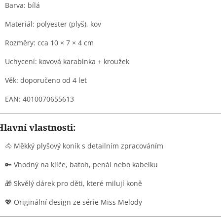
Barva: bílá
Materiál: polyester (plyš), kov
Rozměry: cca 10 × 7 × 4 cm
Uchycení: kovová karabinka + kroužek
Věk: doporučeno od 4 let
EAN: 4010070655613
Hlavní vlastnosti:
🐴 Měkký plyšový koník s detailním zpracováním
🔑 Vhodný na klíče, batoh, penál nebo kabelku
🎁 Skvělý dárek pro děti, které milují koně
💖 Originální design ze série Miss Melody