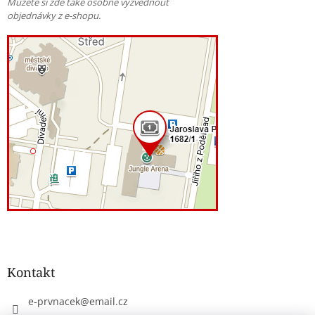
Můžete si zde také osobně vyzvednout
objednávky z e-shopu.
Kontakt
e-prvnacek
@
email.cz