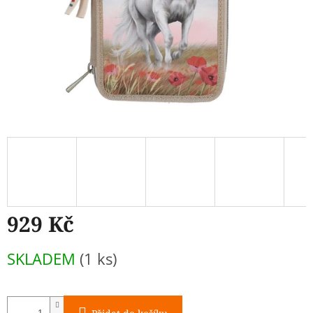
929 Kč
Měrná
SKLADEM
(1 ks)
cena: