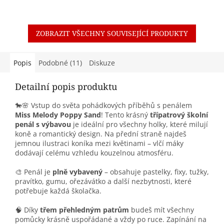
ZOBRAZIT VŠECHNY SOUVISEJÍCÍ PRODUKTY
Popis
Podobné (11)
Diskuze
Detailní popis produktu
🐎🌸 Vstup do světa pohádkových příběhů s penálem
Miss Melody Poppy Sand
! Tento krásný
třípatrový školní
penál s výbavou
je ideální pro všechny holky, které milují
koně a romantický design. Na přední straně najdeš
jemnou ilustraci koníka mezi květinami – vlčí máky
dodávají celému vzhledu kouzelnou atmosféru.
🎨 Penál je
plně vybavený
– obsahuje pastelky, fixy, tužky,
pravítko, gumu, ořezávátko a další nezbytnosti, které
potřebuje každá školačka.
🧠 Díky
třem přehledným patrům
budeš mít všechny
pomůcky krásně uspořádané a vždy po ruce. Zapínání na