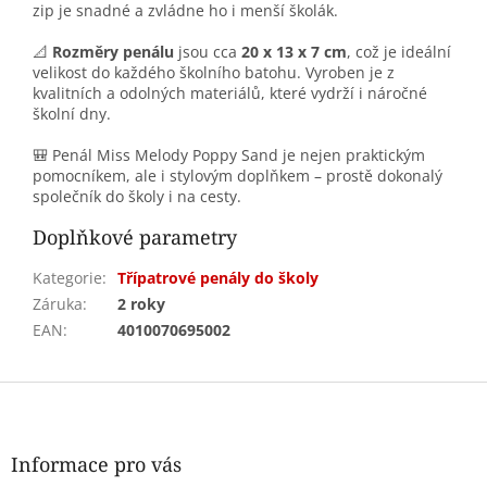
zip je snadné a zvládne ho i menší školák.
📐
Rozměry penálu
jsou cca
20 x 13 x 7 cm
, což je ideální
velikost do každého školního batohu. Vyroben je z
kvalitních a odolných materiálů, které vydrží i náročné
školní dny.
🎒 Penál Miss Melody Poppy Sand je nejen praktickým
pomocníkem, ale i stylovým doplňkem – prostě dokonalý
společník do školy i na cesty.
Doplňkové parametry
Kategorie
:
Třípatrové penály do školy
Záruka
:
2 roky
EAN
:
4010070695002
Z
á
p
a
Informace pro vás