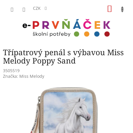
Přejít
NÁKU
na
CZK
obsah
KOŠÍK
Třípatrový penál s výbavou Miss
Melody Poppy Sand
3505519
Značka:
Miss Melody